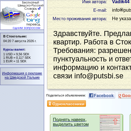
Vadik44
Имя автора:
info
put
Е-mail:
Не указ
Место проживания автора:
Здравствуйте. Предла
В Стокгольме:
квартир. Работа в Сто
04:20 7 августа 2026 г.
Требования: разрешени
Курсы валют
:
1 USD = 9,56 SEK
пунктуальность и отве
1 RUB = 0,117 SEK
1 EUR = 11 SEK
информацию и контак
Информация о рекламе
связи info@putsbi.se
на Шведской Пальме
Facebook
Goo
Поделиться объявлением:
Одноклассники
Поднять наверх,
выделить цветом