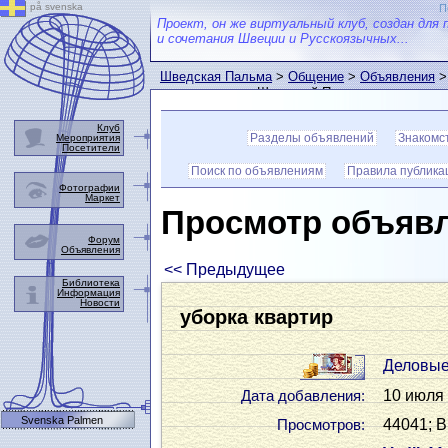
på svenska
П
Проект, он же виртуальный клуб, создан для 
и сочетания Швеции и Русскоязычных...
Шведская Пальма
>
Общение
>
Объявления
>
пользователем Шведской Пальмы
Клуб
Разделы объявлений
Знакомс
Мероприятия
Посетители
Поиск по объявлениям
Правила публика
Фотографии
Маркет
Просмотр объяв
Форум
Объявления
<< Предыдущее
Библиотека
Информация
Новости
уборка квартир
Деловые
10 июля 
Дата добавления:
Svenska Palmen
44041; В
Просмотров: