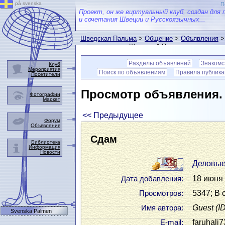
på svenska
П
Проект, он же виртуальный клуб, создан для 
и сочетания Швеции и Русскоязычных...
Шведская Пальма
>
Общение
>
Объявления
>
пользователем Шведской Пальмы
Разделы объявлений
Знакомс
Клуб
Мероприятия
Поиск по объявлениям
Правила публик
Посетители
Просмотр объявления
Фотографии
Маркет
<< Предыдущее
Форум
Объявления
Сдам
Библиотека
Информация
Новости
Деловые
18 июня 
Дата добавления:
5347; В 
Просмотров:
Guest
(I
Имя автора:
Svenska Palmen
faruhali7
Е-mail: