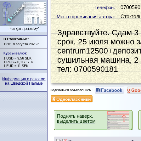
0700590
Телефон:
Стокгол
Место проживания автора:
Здравствуйте. Сдам 3
В Стокгольме:
срок, 25 июля можно за
12:01 8 августа 2026 г.
centrum12500+депозит
Курсы валют
:
сушильная машина, 2 
1 USD = 9,56 SEK
1 RUB = 0,117 SEK
1 EUR = 11 SEK
тел: 0700590181
Информация о рекламе
на Шведской Пальме
Facebook
Goo
Поделиться объявлением:
Одноклассники
Поднять наверх,
выделить цветом