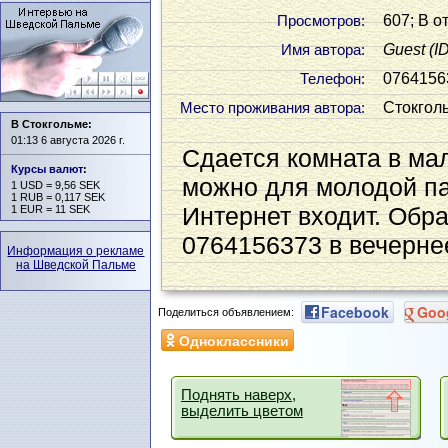
607; В о
Просмотров:
Guest
(I
Имя автора:
0764156
Телефон:
Стокгол
Место проживания автора:
В Стокгольме:
01:13 6 августа 2026 г.
Сдается комната в ма
Курсы валют
:
можно для молодой пар
1 USD = 9,56 SEK
1 RUB = 0,117 SEK
Интернет входит. Обр
1 EUR = 11 SEK
0764156373 в вечерне
Информация о рекламе
на Шведской Пальме
Facebook
Goo
Поделиться объявлением:
Одноклассники
Поднять наверх,
выделить цветом