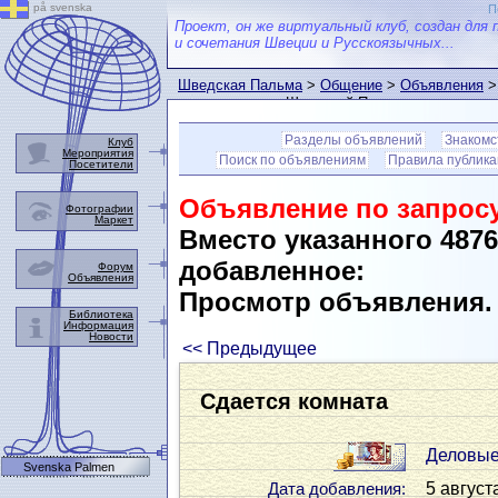
på svenska
П
Проект, он же виртуальный клуб, создан для 
и сочетания Швеции и Русскоязычных...
Шведская Пальма
>
Общение
>
Объявления
>
пользователем Шведской Пальмы
Разделы объявлений
Знакомс
Клуб
Мероприятия
Поиск по объявлениям
Правила публик
Посетители
Объявление по запросу
Фотографии
Маркет
Вместо указанного 487
добавленное:
Форум
Объявления
Просмотр объявления
Библиотека
Информация
Новости
<< Предыдущее
Сдается комната
Деловые
Svenska Palmen
5 август
Дата добавления: