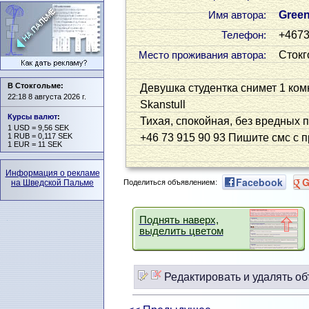
Green
Имя автора:
+467
Телефон:
Стокг
Место проживания автора:
В Стокгольме:
Девушка студентка снимет 1 ком
22:18 8 августа 2026 г.
Skanstull
Курсы валют
:
Тихая, спокойная, без вредных 
1 USD = 9,56 SEK
1 RUB = 0,117 SEK
+46 73 915 90 93 Пишите смс с
1 EUR = 11 SEK
Информация о рекламе
Facebook
G
Поделиться объявлением:
на Шведской Пальме
Поднять наверх,
выделить цветом
Редактировать и удалять об