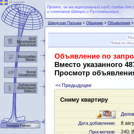
på svenska
Проект, он же виртуальный клуб, создан для 
и сочетания Швеции и Русскоязычных...
Шведская Пальма
>
Общение
>
Объявления
>
Ра
Клуб
Мероприятия
Поиск по об
Посетители
Объявление по запро
Фотографии
Маркет
Вместо указанного 48
Просмотр объявлени
Форум
Объявления
Библиотека
<< Предыдущее
Информация
Новости
Сниму квартиру
Дело
8 авгу
Дата добавления:
Svenska Palmen
240; 
Просмотров: