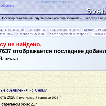
Пользователей On-line: 4025
поддержки
 Просмотр объявления, опубликованного пользователем Шведской Пал
зделы объявлений
Знакомства
Деловые объявления
Добавить объя
ъявлениям
Правила публикации
Часто задаваемые вопросы
Контакт 
су не найдено.
7637 отображается последнее добав
я.
ID=503079
вые объявления
>
Сниму
6.
ста 2026 г.
(окончание: 7 сентября 2026 г.)
В отдельном окне: 217