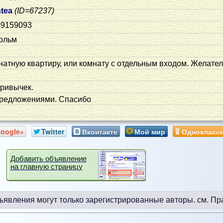
tea
(ID=67237)
39159093
ольм
натную квартиру, или комнату с отдельным входом. Желател
привычек.
 предложениями. Спасибо
oogle+
Twitter
Вконтакте
Мой мир
Однокласс
Добавить объявление
на главную страницу
ъявления могут только зарегистрированные авторы.
см. Пр