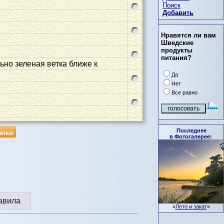
Поиск
Добавить
Нравятся ли вам
Шведские
продукты
питания?
ьно зеленая ветка ближе к
Да
Нет
Все равно
ники
Последнее
в Фотогалерее:
авила
«
Лето и закат
»