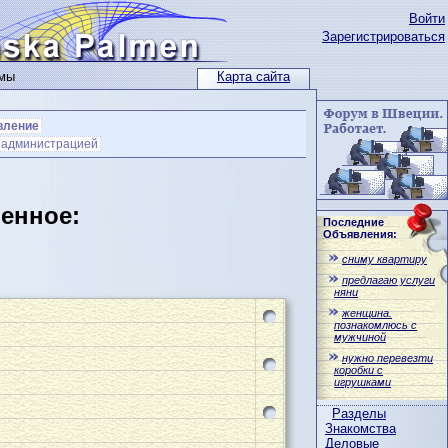
Войти
Зарегистрироваться
ьмы
Карта сайта
вление
с администрацией
ленное:
Последние
Объявления:
сниму квартиру
предлагаю услуги
няни
женщина.
познакомлюсь с
мужчиной
нужно перевезти
коробки с
игрушками
Разделы
Знакомства
Деловые