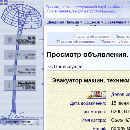
på svenska
П
Проект, он же виртуальный клуб, создан для 
и сочетания Швеции и Русскоязычных...
Шведская Пальма
>
Общение
>
Объявления
>
пользователем Шведской Пальмы
Разделы объявлений
Знакомс
Клуб
Мероприятия
Поиск по объявлениям
Правила публик
Посетители
Просмотр объявления
Фотографии
Маркет
<< Предыдущее
Форум
Объявления
Эвакуатор машин, техники
Библиотека
Информация
Новости
Деловые
15 июня 
Дата добавления:
6200; В 
Просмотров:
Guest
(I
Имя автора:
Svenska Palmen
nordqvi
Е-mail: