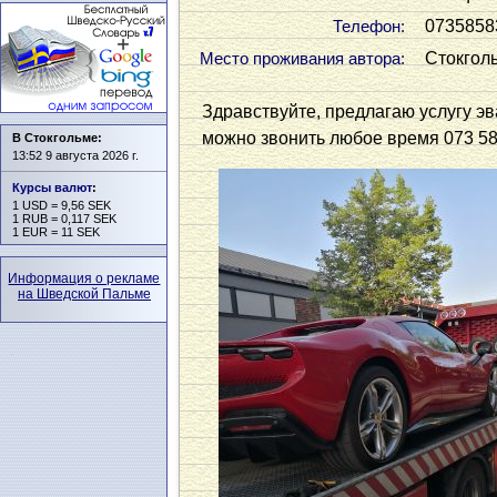
0735858
Телефон:
Стокгол
Место проживания автора:
Здравствуйте, предлагаю услугу эв
можно звонить любое время 073 585
В Стокгольме:
13:52 9 августа 2026 г.
Курсы валют
:
1 USD = 9,56 SEK
1 RUB = 0,117 SEK
1 EUR = 11 SEK
Информация о рекламе
на Шведской Пальме