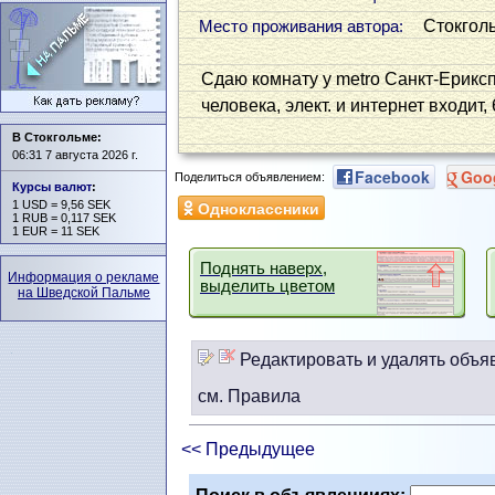
Стокгол
Место проживания автора:
Сдаю комнату у metro Санкт-Ериксп
человека, элект. и интернет входит,
В Стокгольме:
06:31 7 августа 2026 г.
Facebook
Goo
Поделиться объявлением:
Курсы валют
:
Одноклассники
1 USD = 9,56 SEK
1 RUB = 0,117 SEK
1 EUR = 11 SEK
Поднять наверх,
Информация о рекламе
выделить цветом
на Шведской Пальме
Редактировать и удалять объя
см. Правила
<< Предыдущее