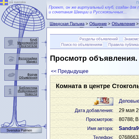
på svenska
П
Проект, он же виртуальный клуб, создан для 
и сочетания Швеции и Русскоязычных...
Шведская Пальма
>
Общение
>
Объявления
>
пользователем Шведской Пальмы
Разделы объявлений
Знакомс
Клуб
Мероприятия
Поиск по объявлениям
Правила публик
Посетители
Просмотр объявления
Фотографии
Маркет
<< Предыдущее
Форум
Объявления
Комната в центре Стокгол
Библиотека
Информация
Новости
Деловые
29 мая 2
Дата добавления:
80788; В
Просмотров:
Sandra9
Имя автора:
Svenska Palmen
0768663
Телефон: