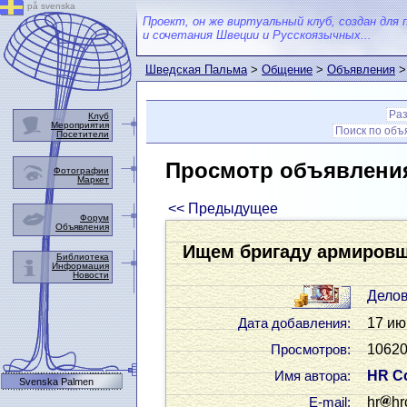
på svenska
Проект, он же виртуальный клуб, создан для 
и сочетания Швеции и Русскоязычных...
Шведская Пальма
>
Общение
>
Объявления
>
Ра
Клуб
Мероприятия
Поиск по об
Посетители
Просмотр объявлени
Фотографии
Маркет
<< Предыдущее
Форум
Объявления
Ищем бригаду армировщ
Библиотека
Информация
Новости
Дело
17 ию
Дата добавления:
10620
Просмотров:
HR Co
Имя автора:
Svenska Palmen
hr
hr
Е-mail: