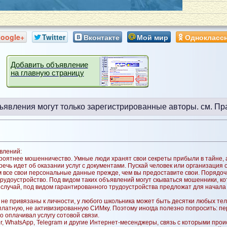
oogle+
Twitter
Вконтакте
Мой мир
Однокласс
Добавить объявление
на главную страницу
ъявления могут только зарегистрированные авторы.
см. Пр
влений:
оятнее мошенничество. Умные люди хранят свои секреты прибыли в тайне, а 
ечь идет об оказании услуг с документами. Пускай человек или организация
 все свои персональные данные прежде, чем вы предоставите свои. Порядоч
трудоустройство. Под видом таких объявлений могут скываться мошенники, кот
ый случай, под видом гарантированного трудоустройства предложат для нача
не привязаны к личности, у любого школьника может быть десятки любых те
сплатную, не активизированную СИМку. Поэтому иногда полезно попросить: пе
то оплачивал услугу сотовой связи.
er, WhatsApp, Telegram и другие Интернет-месенджеры, связь с которыми прои