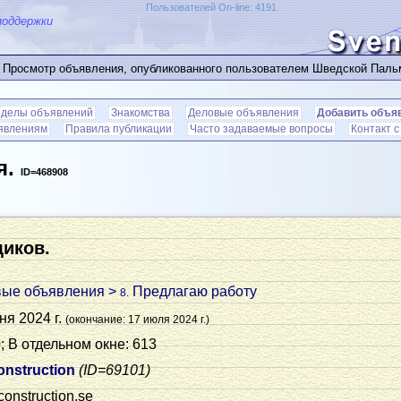
Пользователей On-line: 4191
поддержки
 Просмотр объявления, опубликованного пользователем Шведской Пал
зделы объявлений
Знакомства
Деловые объявления
Добавить объя
ъявлениям
Правила публикации
Часто задаваемые вопросы
Контакт 
я.
ID=468908
иков.
вые объявления
>
Предлагаю работу
8.
ня 2024 г.
(окончание: 17 июля 2024 г.)
; В отдельном окне: 613
nstruction
(ID=69101)
construction.se