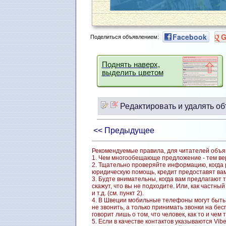
Facebook
G
Поделиться объявлением:
Поднять наверх,
выделить цветом
Редактировать и удалять об
<< Предыдущее
Рекомендуемые правила, для читателей объя
1. Чем многообещающе предложение - тем вер
2. Тщательно проверяйте информацию, когда р
юридическую помощь, кредит предоставят вам
3. Будте внимательны, когда вам предлагают 
скажут, что вы не подходите. Или, как частн
и т.д. (см. пункт 2).
4. В Швеции мобильные телефоны могут быть 
не звонить, а только принимать звонки на бе
говорит лишь о том, что человек, как то и чем 
5. Если в качестве контактов указываются Vib