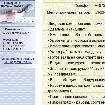
+467
Телефон:
Стокг
Место проживания автора:
Шведская компания ищет армиро
Идеальный кандидат:
В Стокгольме:
07:30 8 августа 2026 г.
• Имеет опыт работы с бетоном 
Курсы валют
:
• Умеет читать чертежи и выпол
1 USD = 9,56 SEK
• Имеет опыт строительства мно
1 RUB = 0,117 SEK
1 EUR = 11 SEK
• Умеет работать в команде и ув
• Готов взять на себя ответстве
Информация о рекламе
на Шведской Пальме
• Водительское удостоверение к
• Знание языков: русский/англий
Мы предлагаем:
• Все необходимое оборудовани
• Работу в шведской компании с
требованиям.
• Проживание совместно с наши
• Гибкий график работы, соотв