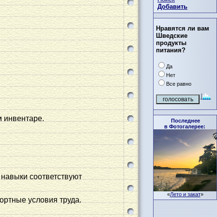
Добавить
Нравятся ли вам
Шведские
продукты
питания?
Да
Нет
Все равно
м инвентаре.
Последнее
в Фотогалерее:
 навыки соответствуют
«
Лето и закат
»
ортные условия труда.