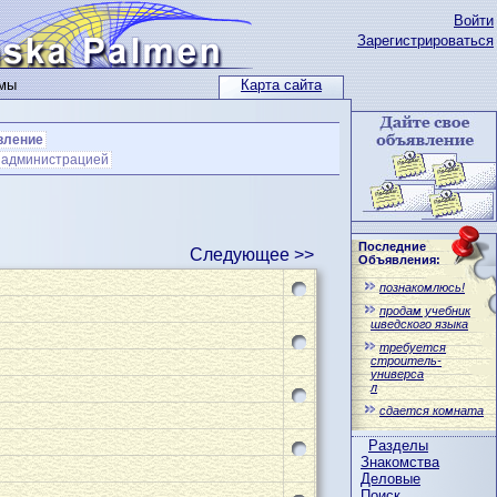
Войти
Зарегистрироваться
ьмы
Карта сайта
вление
с администрацией
Последние
Следующее >>
Объявления:
познакомлюсь!
продам учебник
шведского языка
требуется
строитель-
универса
л
сдается комната
Разделы
Знакомства
Деловые
Поиск