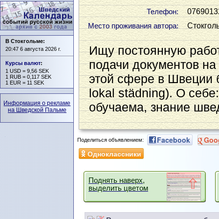
0769013
Телефон:
Стокгол
Место проживания автора:
В Стокгольме:
Ищу постоянную работ
20:47 6 августа 2026 г.
подачи документов на a
Курсы валют
:
1 USD = 9,56 SEK
этой сфере в Швеции бо
1 RUB = 0,117 SEK
1 EUR = 11 SEK
lokal städning). О себе
Информация о рекламе
обучаема, знание швед
на Шведской Пальме
Facebook
Goo
Поделиться объявлением:
Одноклассники
Поднять наверх,
выделить цветом