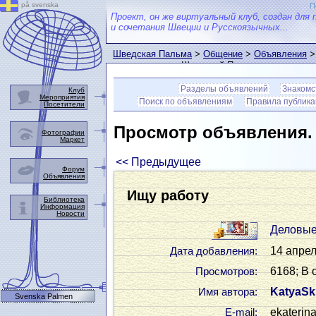
på svenska
П
Проект, он же виртуальный клуб, создан для 
и сочетания Швеции и Русскоязычных...
Шведская Пальма
>
Общение
>
Объявления
>
пользователем Шведской Пальмы
Разделы объявлений
Знакомс
Клуб
Мероприятия
Поиск по объявлениям
Правила публик
Посетители
Просмотр объявления
Фотографии
Маркет
<< Предыдущее
Форум
Объявления
Ищу работу
Библиотека
Информация
Новости
Деловые
14 апрел
Дата добавления:
6168; В 
Просмотров:
KatyaSkl
Имя автора:
Svenska Palmen
ekaterin
Е-mail: