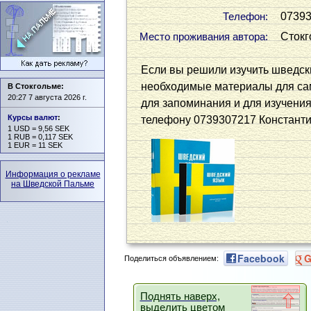
0739
Телефон:
Стокг
Место проживания автора:
Если вы решили изучить шведский
необходимые материалы для сам
В Стокгольме:
20:27 7 августа 2026 г.
для запоминания и для изучения
Курсы валют
:
телефону 0739307217 Констант
1 USD = 9,56 SEK
1 RUB = 0,117 SEK
1 EUR = 11 SEK
Информация о рекламе
на Шведской Пальме
Facebook
G
Поделиться объявлением:
Поднять наверх,
выделить цветом