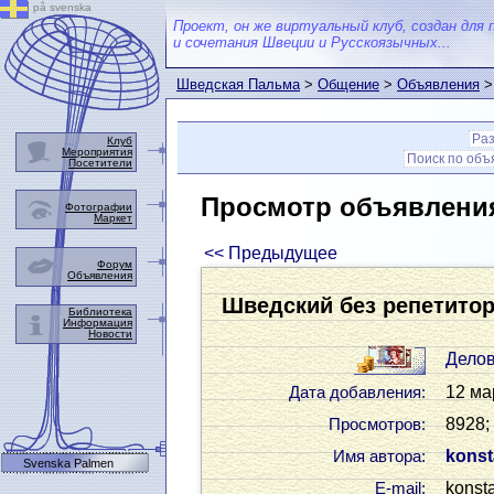
på svenska
Проект, он же виртуальный клуб, создан для 
и сочетания Швеции и Русскоязычных...
Шведская Пальма
>
Общение
>
Объявления
>
Ра
Клуб
Мероприятия
Поиск по об
Посетители
Просмотр объявлени
Фотографии
Маркет
<< Предыдущее
Форум
Объявления
Шведский без репетито
Библиотека
Информация
Новости
Дело
12 ма
Дата добавления:
8928;
Просмотров:
konst
Имя автора:
Svenska Palmen
konst
Е-mail: