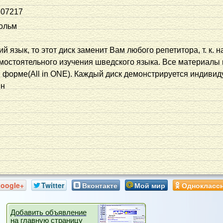
307217
ольм
 язык, то этот диск заменит Вам любого репетитора, т. к. н
остоятельного изучения шведского языка. Все материалы
 форме(All in ONE). Каждый диск демонстрируется индивид
ин
oogle+
Twitter
Вконтакте
Мой мир
Однокласс
Добавить объявление
на главную страницу