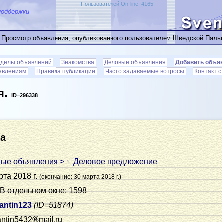
Пользователей On-line: 4165
поддержки
 Просмотр объявления, опубликованного пользователем Шведской Пал
зделы объявлений
Знакомства
Деловые объявления
Добавить объя
ъявлениям
Правила публикации
Часто задаваемые вопросы
Контакт 
я.
ID=296338
ра
вые объявления
>
Деловое предложение
1.
рта 2018 г.
(окончание: 30 марта 2018 г.)
 В отдельном окне: 1598
antin123
(ID=51874)
antin5432
mail.ru