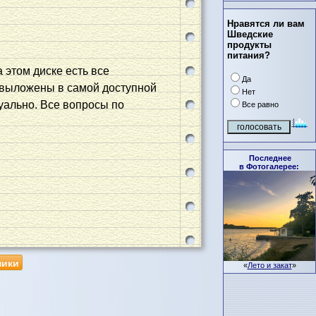
Нравятся ли вам
Шведские
продукты
питания?
а этом диске есть все
Да
 выложены в самой доступной
Нет
уально. Все вопросы по
Все равно
Последнее
в Фотогалерее:
ники
«
Лето и закат
»