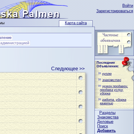
Войти
Зарегистрироваться
ьмы
Карта сайта
вление
с администрацией
Последние
Объявления:
Следующее >>
куплю
знакомство
нужен продавец.
продажа услуг,
уборка
работа. уборка
квартир
Разделы
Знакомства
Деловые
Поиск
Добавить