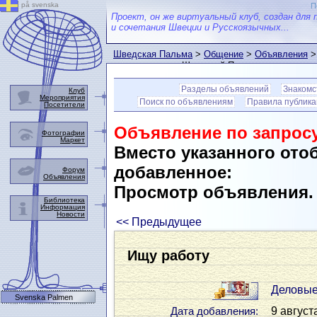
på svenska
П
Проект, он же виртуальный клуб, создан для 
и сочетания Швеции и Русскоязычных...
Шведская Пальма
>
Общение
>
Объявления
>
пользователем Шведской Пальмы
Разделы объявлений
Знакомс
Клуб
Мероприятия
Поиск по объявлениям
Правила публик
Посетители
Объявление по запросу
Фотографии
Маркет
Вместо указанного ото
добавленное:
Форум
Объявления
Просмотр объявления
Библиотека
Информация
Новости
<< Предыдущее
Ищу работу
Деловые
Svenska Palmen
9 август
Дата добавления: