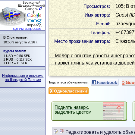
105; В о
Просмотров:
Guest
(I
Имя автора:
rizaevq
Е-mail:
+467397
Телефон:
В Стокгольме:
Стокгол
Место проживания автора:
10:50 9 августа 2026 г.
Курсы валют
:
Моляр с опытом работы ишет работ
1 USD = 9,56 SEK
1 RUB = 0,117 SEK
паркет плиньтуса установка дверей
1 EUR = 11 SEK
Информация о рекламе
на Шведской Пальме
Facebook
Goo
Поделиться объявлением:
Одноклассники
Поднять наверх,
выделить цветом
Редактировать и удалять объя