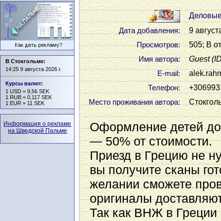
Деловые
9 август
Дата добавления:
505; В о
Просмотров:
Guest
(I
Имя автора:
В Стокгольме:
14:25 9 августа 2026 г.
alek.rah
Е-mail:
Курсы валют
:
+306993
Телефон:
1 USD = 9,56 SEK
1 RUB = 0,117 SEK
Стокгол
Место проживания автора:
1 EUR = 11 SEK
Оформление детей до 
Информация о рекламе
на Шведской Пальме
— 50% от стоимости.
Приезд в Грецию не н
вы получите сканы го
желании сможете пров
оригиналы доставляют
Так как ВНЖ в Греции 