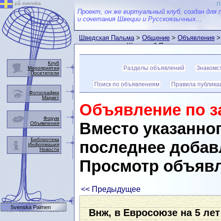
på svenska
П
Проект, он же виртуальный клуб, создан для 
и сочетания Швеции и Русскоязычных...
Шведская Пальма
>
Общение
>
Объявления
>
пользователем Шведской Пальмы
Клуб
Разделы объявлений
Знакомс
Мероприятия
Посетители
Поиск по объявлениям
Правила публика
Фотографии
Маркет
Объявление по з
Форум
Вместо указанно
Объявления
Библиотека
последнее добав
Информация
Новости
Просмотр объяв
<< Предыдущее
Svenska Palmen
Внж, в Евросоюзе на 5 лет 