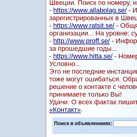
Швеции. Поиск по номеру, н
-
https://www.allabolag.se/
- 
зарегистрированных в Швец
-
https://www.ratsit.se/
- Общя
организации... На уровне: с
-
http://www.proff.se/
- Инфор
за прошедшие годы...
-
https://www.hitta.se/
- Номер
Условно...
Это не последние инстанции
тоже могут ошибаться. Обр
решение о контакте с чел
принимаете только Вы!
Удачи. О всех фактах пиши
«Контакт»
.
Поиск в объявленииях: