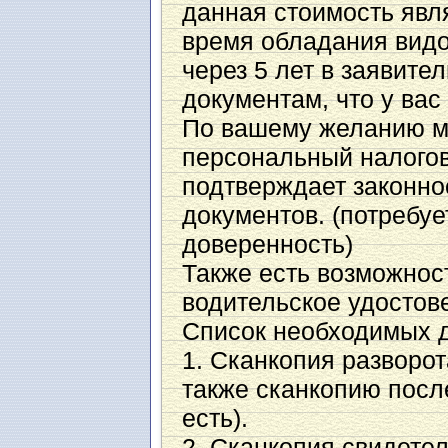
данная стоимость явл
время обладания видо
через 5 лет в заявите
документам, что у вас 
По вашему желанию м
персональный налоговы
подтверждает законн
документов. (потребу
доверенность)
Также есть возможнос
водительское удостов
Список необходимых д
1. Сканкопия разворот
также сканкопию посл
есть).
2. Сканкопия свидете