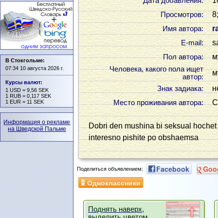
1
Дата добавления:
8
Просмотров:
r
Имя автора:
s
Е-mail:
м
Пол автора:
В Стокгольме:
07:34 10 августа 2026 г.
Человека, какого пола ищет
м
автор:
Курсы валют
:
н
Знак задиака:
1 USD = 9,56 SEK
1 RUB = 0,117 SEK
С
1 EUR = 11 SEK
Место проживания автора:
Информация о рекламе
Dobri den mushina bi seksual hoche
на Шведской Пальме
interesno pishite po obshaemsa
Facebook
Goo
Поделиться объявлением:
Одноклассники
Поднять наверх,
выделить цветом