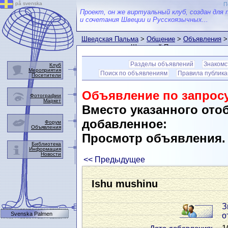
på svenska
П
Проект, он же виртуальный клуб, создан для 
и сочетания Швеции и Русскоязычных...
Шведская Пальма
>
Общение
>
Объявления
>
пользователем Шведской Пальмы
Разделы объявлений
Знакомс
Клуб
Мероприятия
Поиск по объявлениям
Правила публик
Посетители
Объявление по запросу
Фотографии
Маркет
Вместо указанного ото
добавленное:
Форум
Объявления
Просмотр объявления
Библиотека
Информация
Новости
<< Предыдущее
Ishu mushinu
З
Svenska Palmen
о