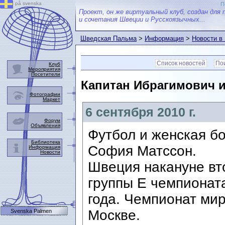
på svenska
П
Проект, он же виртуальный клуб, создан для 
и сочетания Швеции и Русскоязычных...
Шведская Пальма
>
Информация
>
Новости в
Список новостей
Пои
Клуб
Мероприятия
Посетители
Капитан Ибрагимович и
Фотографии
Маркет
6 сентября 2010 г.
Форум
Объявления
Футбол и женская б
Библиотека
София Матссон.
Информация
Новости
Швеция накануне вт
группы Е чемпионат
года. Чемпионат мир
Москве.
Svenska Palmen