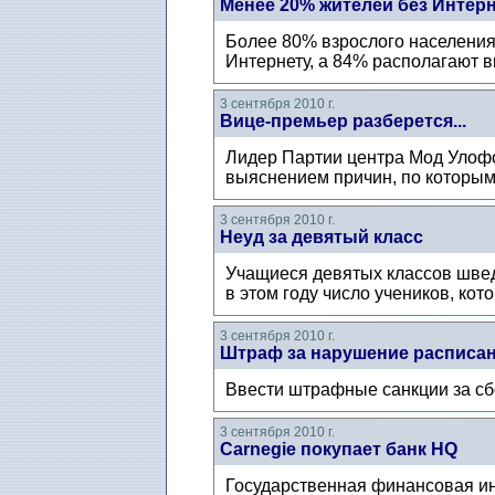
Менее 20% жителей без Интер
Более 80% взрослого населения
Интернету, а 84% располагают 
3 сентября 2010 г.
Вице-премьер разберется...
Лидер Партии центра Мод Улофс
выяснением причин, по которым
3 сентября 2010 г.
Неуд за девятый класс
Учащиеся девятых классов швед
в этом году число учеников, кот
3 сентября 2010 г.
Штраф за нарушение расписан
Ввести штрафные санкции за сб
3 сентября 2010 г.
Carnegie покупает банк HQ
Государственная финансовая ин