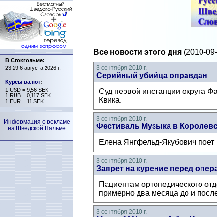
Все новости этого дня
(2010-09-
В Стокгольме:
3 сентября 2010 г.
23:29 6 августа 2026 г.
Серийный убийца оправдан
Курсы валют
:
1 USD = 9,56 SEK
Суд первой инстанции округа Ф
1 RUB = 0,117 SEK
Квика.
1 EUR = 11 SEK
3 сентября 2010 г.
Информация о рекламе
Фестиваль Музыка в Королев
на Шведской Пальме
Елена Янгфельд-Якубович поет 
3 сентября 2010 г.
Запрет на курение перед опер
Пациентам ортопедического отд
примерно два месяца до и посл
3 сентября 2010 г.