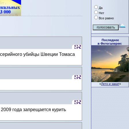
Да
Нет
Все равно
Последнее
в Фотогалерее:
о серийного убийцы Швеции Томаса
«
Лето и закат
»
 2009 года запрещается курить