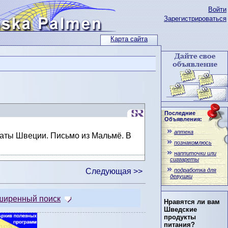
Войти
Зарегистрироваться
Карта сайта
Последние
Объявления:
аптека
раты Швеции. Письмо из Мальмё. В
познакомлюсь
наппиточки или
сиггареты
подработка для
Следующая >>
девушки
ширенный поиск
Нравятся ли вам
Шведские
продукты
питания?