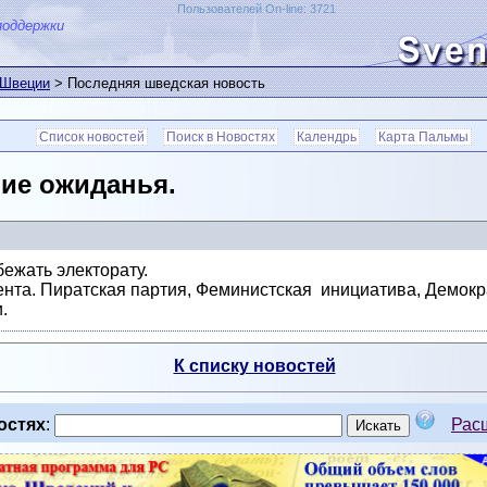
Пользователей On-line: 3721
поддержки
 Швеции
> Последняя шведская новость
Список новостей
Поиск в Новостях
Календрь
Карта Пальмы
ие ожиданья.
бежать электорату.
ента. Пиратская партия, Феминистская инициатива, Демок
.
К списку новостей
остях
:
Рас