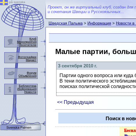
på svenska
Проект, он же виртуальный клуб, создан для 
и сочетания Швеции и Русскоязычных...
Шведская Пальма
>
Информация
>
Новости в
Клуб
Мероприятия
Посетители
Малые партии, больш
Фотографии
Маркет
3 сентября 2010 г.
Форум
Партии одного вопроса или куда 
Объявления
В тени политического эстеблишм
поисках политической солидности
Библиотека
Информация
Новости
<< Предыдущая
Поиск в нов
Svenska Palmen