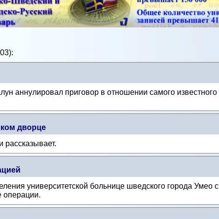
03):
алун аннулировал приговор в отношении самого известног
ском дворце
и рассказывает.
ацией
еления университетской больнице шведского города Умео с
е операции.