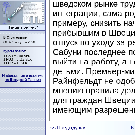
шведском рынке тру
интеграции, сама ро
примеру, снизить н
прибывшим в Швеци
В Стокгольме:
отпуск по уходу за 
06:37 9 августа 2026 г.
Сабуни последнее 
Курсы валют
:
1 USD = 9,56 SEK
выйти на работу, а 
1 RUB = 0,117 SEK
1 EUR = 11 SEK
детьми. Премьер-м
Информация о рекламе
Райнфельдт не одоб
на Шведской Пальме
мнению правила дол
для граждан Швеции,
имеющим разрешени
<< Предыдущая
К