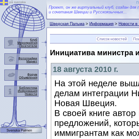
på svenska
П
Проект, он же виртуальный клуб, создан для 
и сочетания Швеции и Русскоязычных...
Шведская Пальма
>
Информация
>
Новости в
Список новостей
Пои
Клуб
Мероприятия
Посетители
Инициатива министра 
Фотографии
Маркет
18 августа 2010 г.
Форум
Объявления
На этой неделе выш
Библиотека
делам интеграции Н
Информация
Новости
Новая Швеция.
В своей книге автор
предложений, котор
иммигрантам как мо
Svenska Palmen