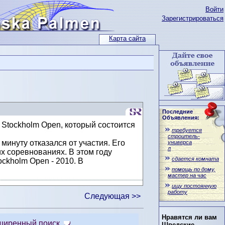
Войти
Зарегистрироваться
Карта сайта
Последние
Объявления:
 Stockholm Open, который состоится
требуется
строитель-
минуту отказался от участия. Его
универса
л
х соревнованиях. В этом году
сдается комната
ckholm Open - 2010. В
помощь по дому,
мастер на час
ищу постоянную
работу
Следующая >>
Нравятся ли вам
ширенный поиск
Шведские