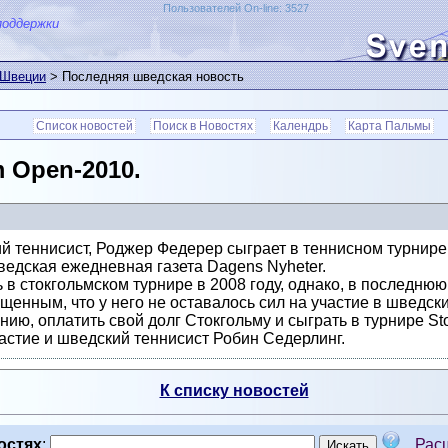
Пользователей On-line: 3527
поддержки
 Швеции
> Последняя шведская новость
Список новостей
Поиск в Новостях
Календрь
Карта Пальмы
m Open-2010.
й теннисист, Роджер Федерер сыграет в теннисном турнире
шведская ежедневная газета Dagens Nyheter.
в стокгольмском турнире в 2008 году, однако, в последнюю 
енным, что у него не оставалось сил на участие в шведски
ию, оплатить свой долг Стокгольму и сыграть в турнире Sto
астие и шведский теннисист Робин Седерлинг.
К списку новостей
остях
:
Рас