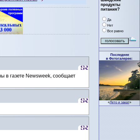
продукты
питания?
Да
Нет
Все равно
Последнее
в Фотогалерее:
ны в газете Newsweek, сообщает
«
Лето и закат
»