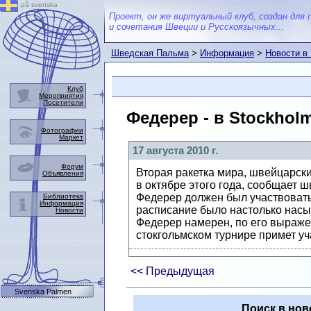
på svenska
Проект, он же виртуальный клуб, создан для 
и сочетания Швеции и Русскоязычных...
Шведская Пальма
>
Информация
>
Новости в
Клуб
Мероприятия
Посетители
Федерер - в Stockhol
Фотографии
Маркет
17 августа 2010 г.
Форум
Вторая ракетка мира, швейцарски
Объявления
в октябре этого года, сообщает 
Федерер должен был участвовать 
Библиотека
Информация
расписание было настолько насыщ
Новости
Федерер намерен, по его выражен
стокгольмском турнире примет уч
<< Предыдущая
Svenska Palmen
Поиск в нов