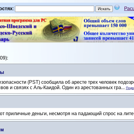
остях
:
Рас
09):
ды
езопасности (PST) сообщила об аресте трех человек подоз
вов и связях с Аль-Каидой. Один из арестованных гра...
Подро
т приличные деньги, несмотря на падающий спрос на лите
ом