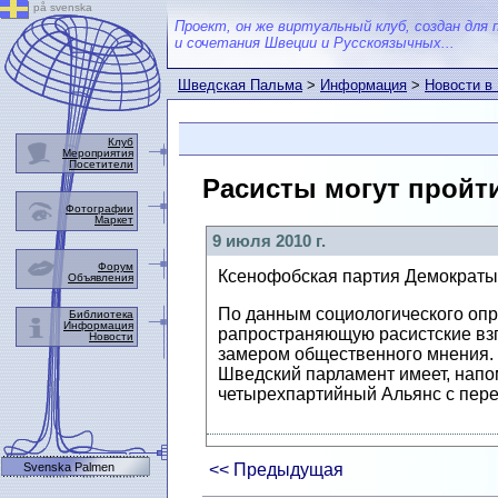
på svenska
Проект, он же виртуальный клуб, создан для 
и сочетания Швеции и Русскоязычных...
Шведская Пальма
>
Информация
>
Новости в
Клуб
Мероприятия
Посетители
Расисты могут пройти
Фотографии
Маркет
9 июля 2010 г.
Форум
Ксенофобская партия Демократы 
Объявления
По данным социологического опр
Библиотека
Информация
рапространяющую расистские взг
Новости
замером общественного мнения.
Шведский парламент имеет, напо
четырехпартийный Альянс с пере
Svenska Palmen
<< Предыдущая