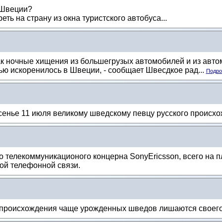
 Швеции?
еть на страну из окна туристского автобуса...
ак ночные хищения из большегрузых автомобилей и из авт
ю искоренилось в Швеции, - сообщает Швесдкое рад...
Подроб
есенье 11 июля великому шведскому певцу русского происх
 телекоммуникационого концерна SonyEricsson, всего на п
ой телефонной связи.
происхождения чаще урожденных шведов лишаются своего 