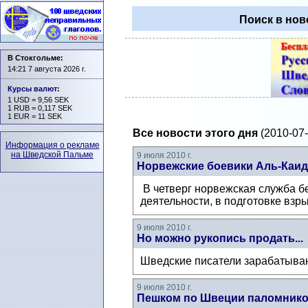
Поиск в нов
В Стокгольме:
14:21 7 августа 2026 г.
Курсы валют
:
1 USD = 9,56 SEK
1 RUB = 0,117 SEK
1 EUR = 11 SEK
Все новости этого дня
(2010-07-
Информация о рекламе
на Шведской Пальме
9 июля 2010 г.
Норвежские боевики Аль-Каи
В четверг норвежская служба б
деятельности, в подготовке взры
9 июля 2010 г.
Но можно рукопись продать...
Шведские писатели зарабатываю
9 июля 2010 г.
Пешком по Швеции паломник