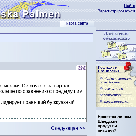
Войти
Зарегистрироваться
Карта сайта
Последние
Объявления:
сдаётся комната
для девушки
о мнения Demoskop, за партию,
знакомство
 больше по сравнению с предыдущим
эвакуатор
грузоперевозки
а лидирует правящий буржуазный
Нравятся ли вам
Шведские
продукты
Следующая >>
питания?