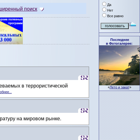
Да
ширенный поиск
Нет
Все равно
Последнее
в Фотогалерее:
реваемых в террористической
«
Лето и закат
»
бнее...
ратуру на мировом рынке.