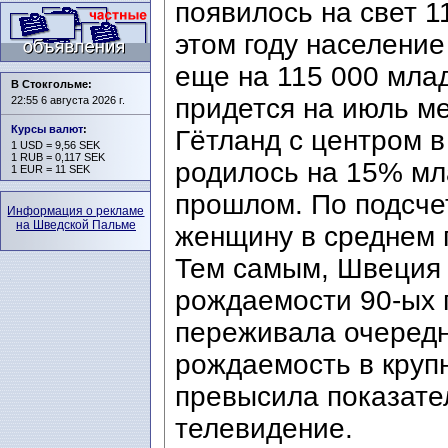
появилось на свет 1
этом году населени
еще на 115 000 мла
В Стокгольме:
придется на июль м
22:55 6 августа 2026 г.
Курсы валют
:
Гётланд с центром в
1 USD = 9,56 SEK
1 RUB = 0,117 SEK
родилось на 15% мл
1 EUR = 11 SEK
прошлом. По подсчет
Информация о рекламе
на Шведской Пальме
женщину в среднем п
Тем самым, Швеция 
рождаемости 90-ых г
переживала очередн
рождаемость в круп
превысила показате
телевидение.