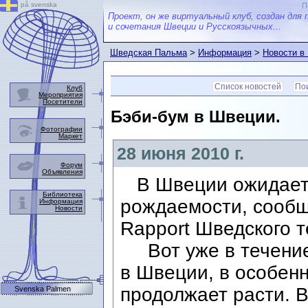
på svenska
П
Проект, он же виртуальный клуб, создан для 
и сочетания Швеции и Русскоязычных...
Шведская Пальма
>
Информация
>
Новости в
Список новостей
Пои
Клуб
Мероприятия
Посетители
Бэби-бум в Швеции.
Фотографии
Маркет
28 июня 2010 г.
Форум
Объявления
В Швеции ожидаетс
Библиотека
рождаемости, сообщ
Информация
Новости
Rapport Шведского 
Вот уже в течение
в Швеции, в особенн
продолжает расти. В
Svenska Palmen