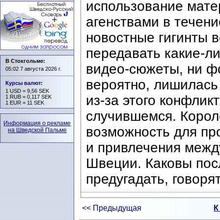
использование мат
агенствами в течени
новостные гигинты 
передавать какие-ли
В Стокгольме:
видео-сюжеты, ни ф
05:02 7 августа 2026 г.
вероятно, лишилас
Курсы валют
:
1 USD = 9,56 SEK
из-за этого конфли
1 RUB = 0,117 SEK
1 EUR = 11 SEK
случившемся. Корол
Информация о рекламе
возможность для пр
на Шведской Пальме
и привлечения межд
Швеции. Каковы посл
предугадать, говоря
<< Предыдущая
К