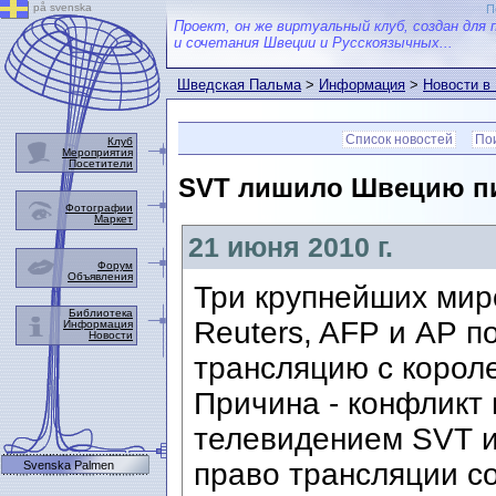
på svenska
П
Проект, он же виртуальный клуб, создан для 
и сочетания Швеции и Русскоязычных...
Шведская Пальма
>
Информация
>
Новости в
Список новостей
Пои
Клуб
Мероприятия
Посетители
SVT лишило Швецию пи
Фотографии
Маркет
21 июня 2010 г.
Форум
Объявления
Три крупнейших мир
Библиотека
Reuters, AFP и AP 
Информация
Новости
трансляцию с корол
Причина - конфликт
телевидением SVT и
право трансляции с
Svenska Palmen