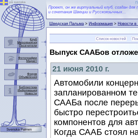
på svenska
П
Проект, он же виртуальный клуб, создан для 
и сочетания Швеции и Русскоязычных...
Шведская Пальма
>
Информация
>
Новости в
Список новостей
Пои
Клуб
Мероприятия
Посетители
Выпуск СААБов отложе
Фотографии
Маркет
21 июня 2010 г.
Форум
Объявления
Автомобили концерн
Библиотека
запланированном те
Информация
Новости
СААБа после переры
быстро перестроить
компонентов для авт
Когда СААБ стоял на
Svenska Palmen