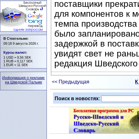
поставщики прекрат
для компонентов к м
темпа производства
было запланировано 
В Стокгольме:
задержкой в постав
09:18 9 августа 2026 г.
увидят свет не ран
Курсы валют
:
1 USD = 9,56 SEK
редакция Шведского
1 RUB = 0,117 SEK
1 EUR = 11 SEK
Информация о рекламе
<< Предыдущая
К
на Шведской Пальме
Поиск в новостях
: