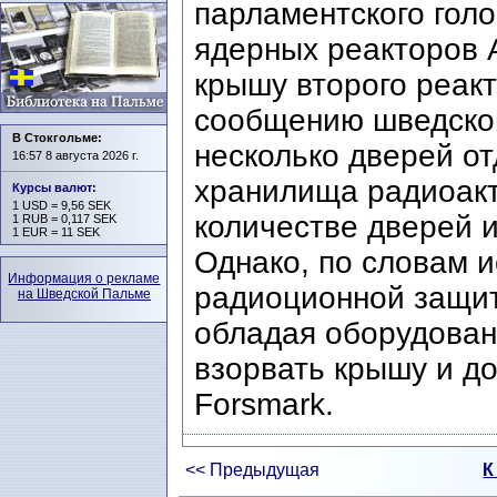
парламентского гол
ядерных реакторов 
крышу второго реакт
сообщению шведског
В Стокгольме:
несколько дверей от
16:57 8 августа 2026 г.
хранилища радиоакт
Курсы валют
:
1 USD = 9,56 SEK
количестве дверей и
1 RUB = 0,117 SEK
1 EUR = 11 SEK
Однако, по словам 
Информация о рекламе
радиоционной защи
на Шведской Пальме
обладая оборудован
взорвать крышу и д
Forsmark.
<< Предыдущая
К