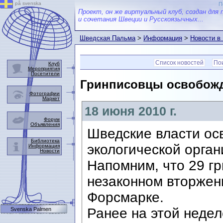
på svenska
П
Проект, он же виртуальный клуб, создан для 
и сочетания Швеции и Русскоязычных...
Шведская Пальма
>
Информация
>
Новости в
Список новостей
Пои
Клуб
Мероприятия
Посетители
Гринписовцы освобож
Фотографии
Маркет
18 июня 2010 г.
Форум
Объявления
Шведские власти ос
Библиотека
экологической орга
Информация
Новости
Напомним, что 29 г
незаконном вторжен
Форсмарке.
Ранее на этой недел
Svenska Palmen