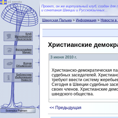
på svenska
Проект, он же виртуальный клуб, создан для 
и сочетания Швеции и Русскоязычных...
Шведская Пальма
>
Информация
>
Новости в
Клуб
Мероприятия
Посетители
Христианские демокр
Фотографии
Маркет
3 июня 2010 г.
Форум
Объявления
Христианско-демократическая п
судебных заседателей. Христианс
Библиотека
Информация
требуют ввести систему жеребьев
Новости
Сегодня в Швеции судебные засе
своих членов. Христианские демо
шведского общества.
<< Предыдущая
Svenska Palmen