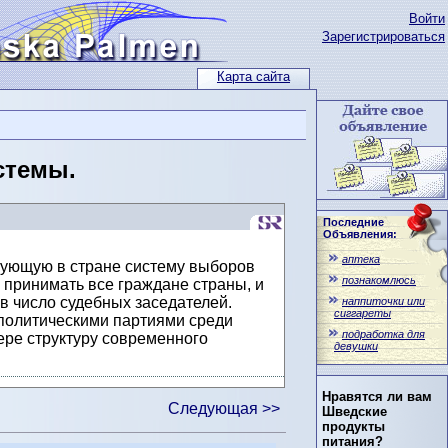
Войти
Зарегистрироваться
Карта сайта
стемы.
Последние
Объявления:
аптека
вующую в стране систему выборов
познакомлюсь
 принимать все граждане страны, и
в число судебных заседателей.
наппиточки или
сиггареты
политическими партиями среди
подработка для
ере структуру современного
девушки
Нравятся ли вам
Следующая >>
Шведские
продукты
питания?