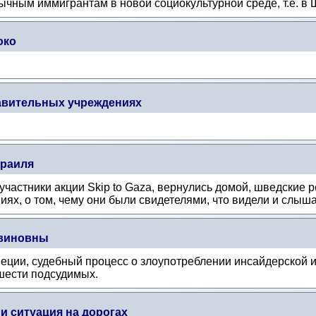
чным иммигрантам в новой социокультурной среде, т.е. в 
око
авительных учреждениях
зраиля
участники акции Skip to Gaza, вернулись домой, шведские
ях, о том, чему они были свидетелями, что видели и слышал
евиновны
еции, судебный процесс о злоупотреблении инсайдерской 
шести подсудимых.
и ситуация на дорогах