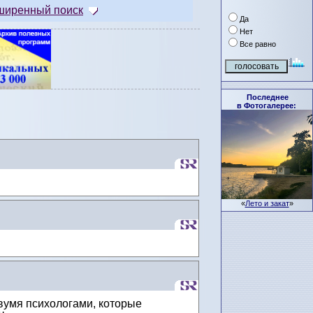
ширенный поиск
Да
Нет
Все равно
Последнее
в Фотогалерее:
«
Лето и закат
»
вумя психологами, которые