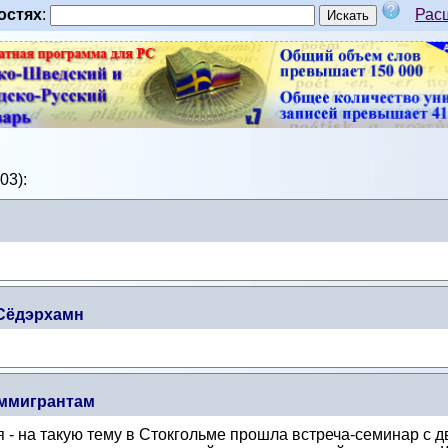
остях
:
Рас
03):
Сёдэрхамн
иммигрантам
- на такую тему в Стокгольме прошла встреча-семинар с д