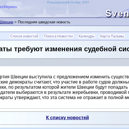
Пользователей On-line: 3747
поддержки
 Швеции
> Последняя шведская новость
Список новостей
Поиск в Новостях
Календрь
Карта Пальмы
аты требуют изменения судебной си
артия Швеции выступила с предложением изменить сущест
кие демократы считают, что участие в работе судов должны
ки, по результатом которой жители Швеции будут попадать 
датели выбираются в результате жеребьевки, проводимой 
краты утверждают, что эта система не отражает в полной м
К списку новостей