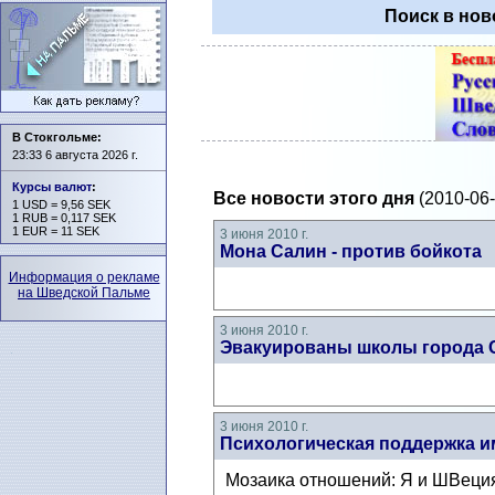
Поиск в нов
В Стокгольме:
23:33 6 августа 2026 г.
Курсы валют
:
Все новости этого дня
(2010-06-
1 USD = 9,56 SEK
1 RUB = 0,117 SEK
1 EUR = 11 SEK
3 июня 2010 г.
Мона Салин - против бойкота
Информация о рекламе
на Шведской Пальме
3 июня 2010 г.
Эвакуированы школы города 
3 июня 2010 г.
Психологическая поддержка 
Мозаика отношений: Я и ШВеция 