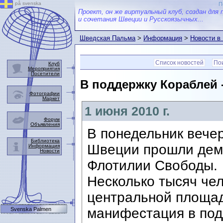
på svenska
П
Проект, он же виртуальный клуб, создан для 
и сочетания Швеции и Русскоязычных...
Шведская Пальма
>
Информация
>
Новости в
Список новостей
Пои
Клуб
Мероприятия
Посетители
В поддержку Кораблей -
Фотографии
Маркет
1 июня 2010 г.
Форум
Объявления
В понедельник вечер
Библиотека
Швеции прошли дем
Информация
Новости
Флотилии Свободы.
Несколько тысяч че
центральной площад
манифестация в под
Svenska Palmen