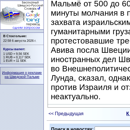
Мальмё от 500 до 60
минуты молчания в 
захвата израильски
гуманитарными груза
В Стокгольме:
протестовавшие тре
22:58 6 августа 2026 г.
Авива посла Швеции
Курсы валют
:
1 USD = 9,56 SEK
иностранных дел Шв
1 RUB = 0,117 SEK
1 EUR = 11 SEK
во Внешнеполитичес
Информация о рекламе
Лунда, сказал, одна
на Шведской Пальме
против Израиля и от
неактуально.
<< Предыдущая
К
Поиск в новостях
: