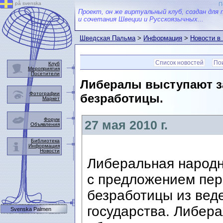
på svenska
П
Проект, он же виртуальный клуб, создан для 
и сочетания Швеции и Русскоязычных...
Шведская Пальма
>
Информация
>
Новости в
Список новостей
Пои
Клуб
Мероприятия
Посетители
Либералы выступают за
Фотографии
безработицы.
Маркет
Форум
27 мая 2010 г.
Объявления
Библиотека
Информация
Новости
Либеральная народн
с предложением пер
безработицы из вед
государства. Либер
Svenska Palmen