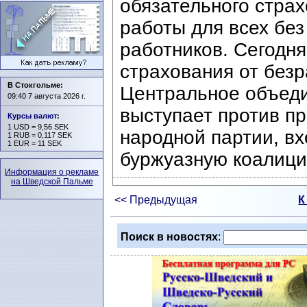
обязательного страх
работы для всех бе
работников. Сегодня
страхования от без
В Стокгольме:
Центральное объед
09:40 7 августа 2026 г.
выступает против п
Курсы валют
:
1 USD = 9,56 SEK
народной партии, в
1 RUB = 0,117 SEK
1 EUR = 11 SEK
буржуазную коалици
Информация о рекламе
на Шведской Пальме
<< Предыдущая
К
Поиск в новостях
: