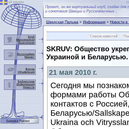
på svenska
П
Проект, он же виртуальный клуб, создан для 
и сочетания Швеции и Русскоязычных...
Шведская Пальма
>
Информация
>
Новости в
Список новостей
Пои
Клуб
Мероприятия
Посетители
SKRUV: Общество укреп
Фотографии
Украиной и Беларусью.
Маркет
Форум
21 мая 2010 г.
Объявления
Библиотека
Сегодня мы познако
Информация
Новости
формами работы Об
контактов с Россией
Беларусью/Sallskapet
Ukraina och Vitryss
Svenska Palmen