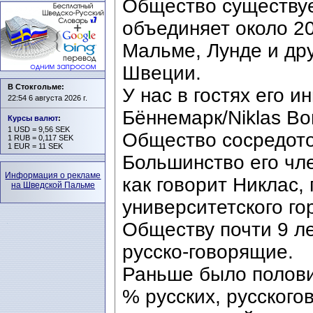
Общество существуе
объединяет около 2
Мальме, Лунде и дру
Швеции.
В Стокгольме:
У нас в гостях его 
22:54 6 августа 2026 г.
Бённемарк/Niklas B
Курсы валют
:
1 USD = 9,56 SEK
Общество сосредото
1 RUB = 0,117 SEK
1 EUR = 11 SEK
Большинство его чл
Информация о рекламе
как говорит Никлас,
на Шведской Пальме
университетского го
Обществу почти 9 ле
русско-говорящие.
Раньше было полови
% русских, русского