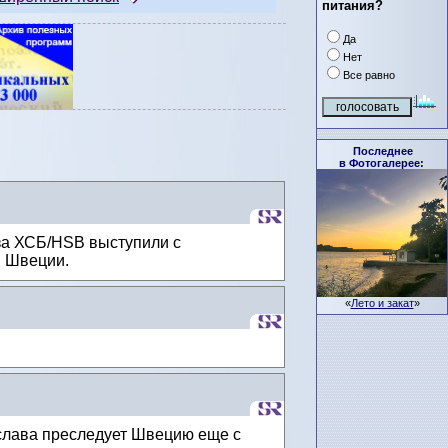
питания?
Да
Нет
Все равно
Последнее
в Фотогалерее:
за ХСБ/HSB выступили с
в Швеции.
«
Лето и закат
»
 слава преследует Швецию еще с