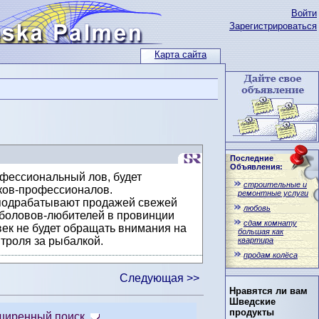
Войти
Зарегистрироваться
Карта сайта
Последние
Объявления:
фессиональный лов, будет
строительные и
ков-профессионалов.
ремонтные услуги
 подрабатывают продажей свежей
любовь
ыболовов-любителей в провинции
сдам комнату
век не будет обращать внимания на
большая как
троля за рыбалкой.
квартира
продам колёса
Следующая >>
Нравятся ли вам
Шведские
продукты
ширенный поиск