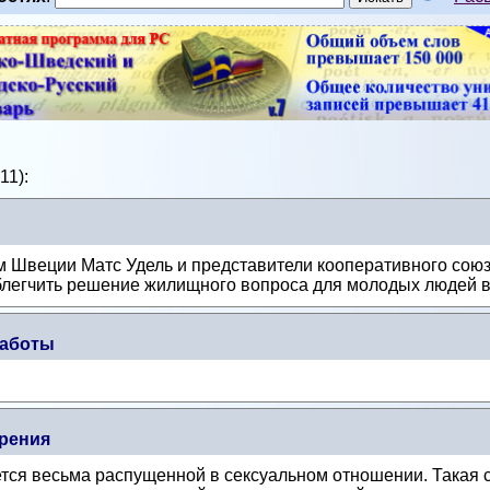
11):
 Швеции Матс Удель и представители кооперативного сою
блегчить решение жилищного вопроса для молодых людей 
работы
рения
ется весьма распущенной в сексуальном отношении. Такая