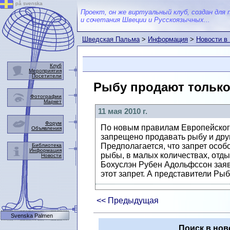
på svenska
Проект, он же виртуальный клуб, создан для 
и сочетания Швеции и Русскоязычных...
Шведская Пальма
>
Информация
>
Новости в
Клуб
Мероприятия
Посетители
Рыбу продают тольк
Фотографии
Маркет
11 мая 2010 г.
Форум
По новым правилам Европейског
Объявления
запрещено продавать рыбу и дру
Предполагается, что запрет осо
Библиотека
Информация
рыбы, в малых количествах, отд
Новости
Бохуслэн Рубен Адольфссон заяв
этот запрет. А представители Ры
<< Предыдущая
Svenska Palmen
Поиск в нов