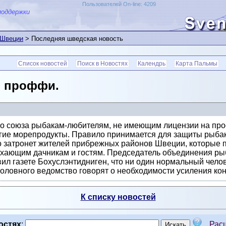
Пользователей On-line: 4209
поддержки
 Швеции
> Последняя шведская новость
Список новостей
Поиск в Новостях
Календрь
Карта Пальмы
о проффи.
о союза рыбакам-любителям, не имеющим лицензии на про
гие морепродукты. Правило принимается для защиты рыба
бо затронет жителей прибрежных районов Швеции, которые
ыхающим дачникам и гостям. Председатель объединения р
ил газете Бохуслэнтидниген, что ни один нормальный чело
боловного ведомство говорят о необходимости усиления кон
К списку новостей
остях
:
Рас