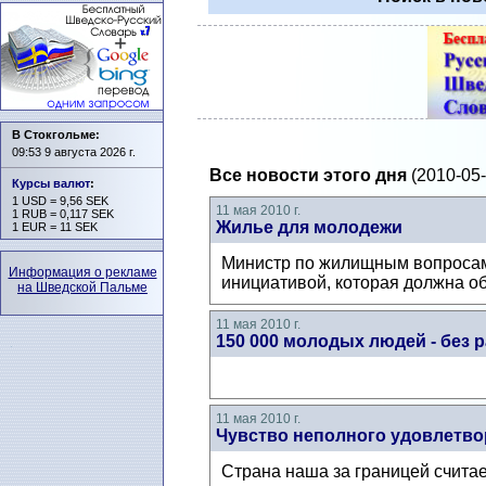
В Стокгольме:
09:53 9 августа 2026 г.
Все новости этого дня
(2010-05-
Курсы валют
:
1 USD = 9,56 SEK
11 мая 2010 г.
1 RUB = 0,117 SEK
Жилье для молодежи
1 EUR = 11 SEK
Министр по жилищным вопросам
Информация о рекламе
инициативой, которая должна о
на Шведской Пальме
11 мая 2010 г.
150 000 молодых людей - без 
11 мая 2010 г.
Чувство неполного удовлетво
Страна наша за границей счита