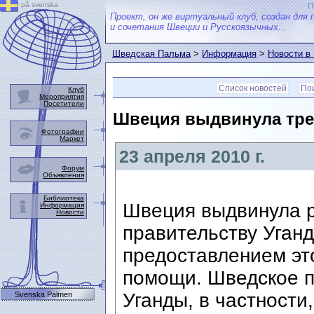
på svenska
П
Проект, он же виртуальный клуб, создан для 
и сочетания Швеции и Русскоязычных...
Шведская Пальма
>
Информация
>
Новости в
Список новостей
Пои
Клуб
Мероприятия
Посетители
Швеция выдвинула тре
Фотографии
Маркет
23 апреля 2010 г.
Форум
Объявления
Библиотека
Швеция выдвинула 
Информация
Новости
правительству Уганд
предоставлением эт
помощи. Шведское п
Уганды, в частности
Svenska Palmen