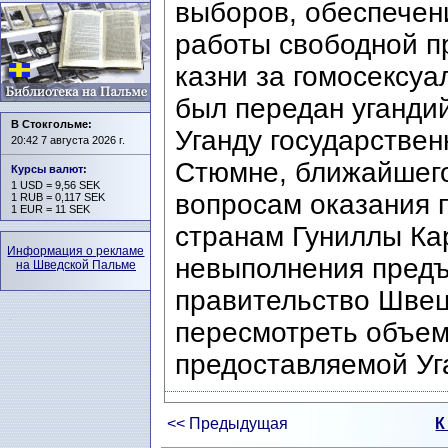
выборов, обеспечен
работы свободной п
казни за гомосексу
был передан угандий
В Стокгольме:
Уганду государствен
20:42 7 августа 2026 г.
Стюмне, ближайшег
Курсы валют
:
1 USD = 9,56 SEK
вопросам оказания
1 RUB = 0,117 SEK
1 EUR = 11 SEK
странам Гуниллы Ка
Информация о рекламе
невыполнения предъ
на Шведской Пальме
правительство Швец
пересмотреть объем
предоставляемой Уг
<< Предыдущая
К