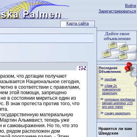
Войти
Зарегистрироваться
Карта сайта
Последние
Объявления:
азом, что дотации получают
продам
 называется Национальное сегодня,
сдам 2х
лютно в соответствии с правилами,
комнатную
нием этой помощи, запрещено
квартиру
не в состоянии мириться один из
оптовые продавцы
 В знак протеста против того, что
bitmain antminer z15
pro asic miner
ета.
сниму квартиру
 государственную материальную
 Мартин Альмквист, теперь уже
 и самовыражения. Но то, что это
Нравятся ли вам
дио, рядом расположен дом
Шведские
ервой программе радио. - Этим