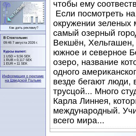
чтобы ему соотвеств
Если посмотреть на 
окружении зеленых м
самый озерный горо
В Стокгольме:
Векшён, Хельгашен, 
09:46 7 августа 2026 г.
южное и северное Б
Курсы валют
:
1 USD = 9,56 SEK
озеро, название ко
1 RUB = 0,117 SEK
1 EUR = 11 SEK
одного американског
Информация о рекламе
везде бегают люди, 
на Шведской Пальме
трусцой... Много ст
Карла Линнея, кото
международный. Учи
всего мира...