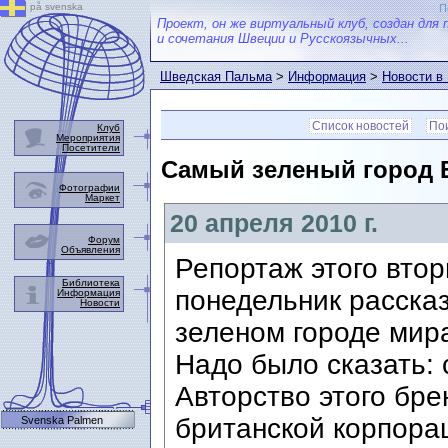
på svenska
П
Проект, он же виртуальный клуб, создан для 
и сочетания Швеции и Русскоязычных...
Шведская Пальма
>
Информация
>
Новости в
Список новостей
Пои
Клуб
Мероприятия
Посетители
Самый зеленый город 
Фотографии
Маркет
20 апреля 2010 г.
Форум
Объявления
Репортаж этого втор
Библиотека
понедельник расска
Информация
Новости
зеленом городе мира
Надо было сказать:
Авторство этого бр
британской корпорац
Svenska Palmen