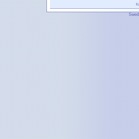
К
Swedi