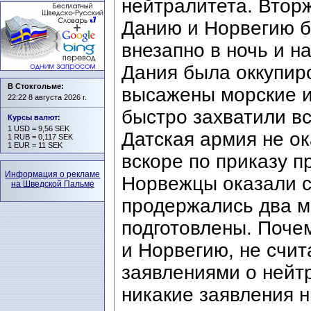
нейтралитета. Вторж
Данию и Норвегию 
внезапно в ночь и н
Дания была оккупир
В Стокгольме:
высажены морские и
22:22 8 августа 2026 г.
быстро захватили в
Курсы валют
:
1 USD = 9,56 SEK
Датская армия не о
1 RUB = 0,117 SEK
1 EUR = 11 SEK
вскоре по приказу п
Информация о рекламе
Норвежцы оказали с
на Шведской Пальме
продержались два ме
подготовлены. Поче
и Норвегию, не счи
заявлениями о нейтр
никакие заявления н