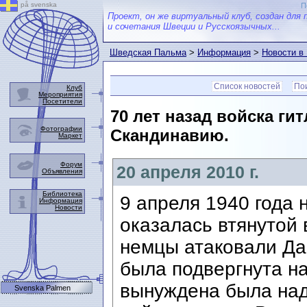
på svenska
П
Проект, он же виртуальный клуб, создан для 
и сочетания Швеции и Русскоязычных...
Шведская Пальма
>
Информация
>
Новости в
Список новостей
Пои
Клуб
Мероприятия
Посетители
70 лет назад войска ги
Фотографии
Скандинавию.
Маркет
Форум
20 апреля 2010 г.
Объявления
Библиотека
9 апреля 1940 года
Информация
Новости
оказалась втянутой 
немцы атаковали Да
была подвергнута на
вынуждена была надо
Svenska Palmen