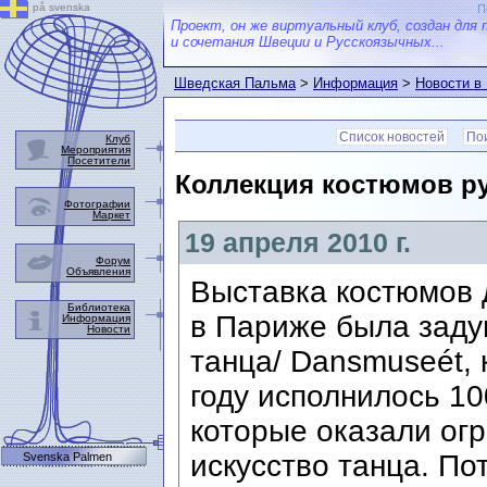
på svenska
П
Проект, он же виртуальный клуб, создан для 
и сочетания Швеции и Русскоязычных...
Шведская Пальма
>
Информация
>
Новости в
Список новостей
Пои
Клуб
Мероприятия
Посетители
Коллекция костюмов ру
Фотографии
Маркет
19 апреля 2010 г.
Форум
Объявления
Выставка костюмов 
Библиотека
в Париже была заду
Информация
Новости
танца/ Dansmuseét,
году исполнилось 10
которые оказали огр
искусство танца. По
Svenska Palmen