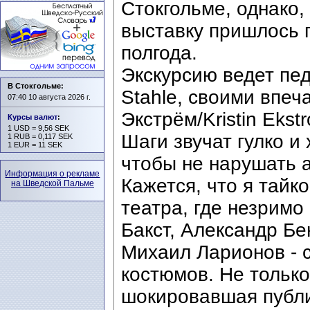
Стокгольме, однако,
выставку пришлось 
полгода.
Экскурсию ведет пед
В Стокгольме:
Stahle, своими впеч
07:40 10 августа 2026 г.
Экстрём/Kristin Ekst
Курсы валют
:
1 USD = 9,56 SEK
Шаги звучат гулко и
1 RUB = 0,117 SEK
1 EUR = 11 SEK
чтобы не нарушать 
Информация о рекламе
Кажется, что я тайк
на Шведской Пальме
театра, где незримо
Бакст, Александр Бе
Михаил Ларионов - 
костюмов. Не тольк
шокировавшая публик