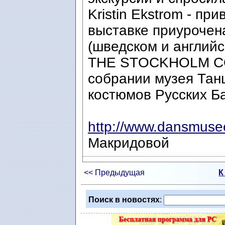
Kristin Ekstrom - пр
выставке приурочен
(шведском и англий
THE STOCKHOLM CO
собрании музея Тан
костюмов Русских Ба
http://www.dansmusee
Макридовой
<< Предыдущая
К
Поиск в новостях
: