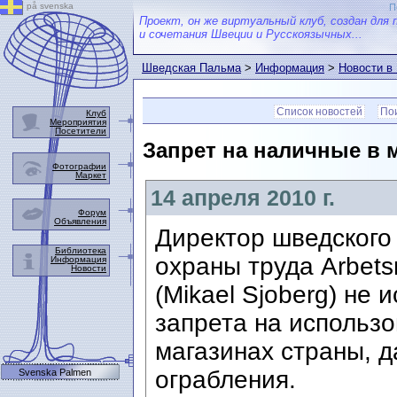
på svenska
П
Проект, он же виртуальный клуб, создан для 
и сочетания Швеции и Русскоязычных...
Шведская Пальма
>
Информация
>
Новости в
Список новостей
Пои
Клуб
Мероприятия
Посетители
Запрет на наличные в м
Фотографии
Маркет
14 апреля 2010 г.
Форум
Объявления
Директор шведского
Библиотека
охраны труда Arbets
Информация
Новости
(Mikael Sjoberg) не
запрета на использо
магазинах страны, 
ограбления.
Svenska Palmen