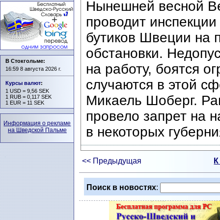
Нынешней весной В
проводит инспекции
бутиков Швеции на 
обстановки. Недопус
В Стокгольме:
на работу, боятся о
16:59 8 августа 2026 г.
случаются в этой сф
Курсы валют
:
1 USD = 9,56 SEK
Микаель Шоберг. Ра
1 RUB = 0,117 SEK
1 EUR = 11 SEK
провело запрет на 
Информация о рекламе
в некоторых губерни
на Шведской Пальме
<< Предыдущая
К
Поиск в новостях
: