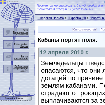
på svenska
П
Проект, он же виртуальный клуб, создан для 
и сочетания Швеции и Русскоязычных...
Шведская Пальма
>
Информация
>
Новости в
Список новостей
Пои
Клуб
Мероприятия
Посетители
Кабаны портят поля.
Фотографии
Маркет
12 апреля 2010 г.
Форум
Объявления
Земледельцы шведс
Библиотека
опасаются, что они
Информация
Новости
дотаций по причине
землям кабанами. По
страдают от роющих
выплачиваются за з
Svenska Palmen