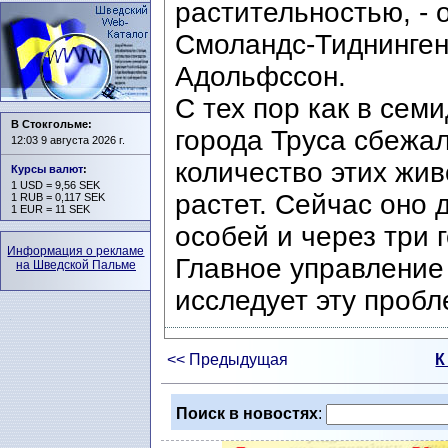
растительностью, - 
Смоландс-Тиднинген
Адольфссон.
С тех пор как в семи
В Стокгольме:
города Труса сбежал
12:03 9 августа 2026 г.
количество этих жив
Курсы валют
:
1 USD = 9,56 SEK
растет. Сейчас оно 
1 RUB = 0,117 SEK
1 EUR = 11 SEK
особей и через три 
Информация о рекламе
Главное управление
на Шведской Пальме
исследует эту пробл
<< Предыдущая
К
Поиск в новостях
: