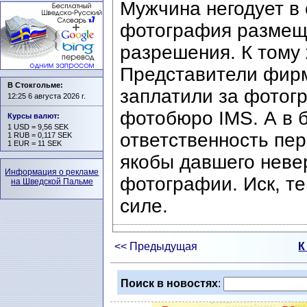
Мужчина негодует в с
фотография размеще
разрешения. К тому ж
Представители фирм
В Стокгольме:
заплатили за фотог
12:25 6 августа 2026 г.
фотобюро IMS. А в б
Курсы валют
:
1 USD = 9,56 SEK
ответственность пе
1 RUB = 0,117 SEK
1 EUR = 11 SEK
якобы давшего нев
Информация о рекламе
фотографии. Иск, те
на Шведской Пальме
силе.
<< Предыдущая
К
Поиск в новостях
: