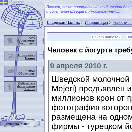
på svenska
П
Проект, он же виртуальный клуб, создан для 
и сочетания Швеции и Русскоязычных...
Шведская Пальма
>
Информация
>
Новости в
Список новостей
Пои
Клуб
Мероприятия
Посетители
Человек с йогурта треб
Фотографии
Маркет
9 апреля 2010 г.
Форум
Объявления
Шведской молочной 
Библиотека
Mejeri) предъявлен 
Информация
Новости
миллионов крон от 
фотография которог
размещена на одном
фирмы - турецком йо
Svenska Palmen