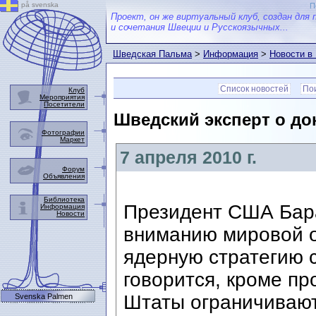
på svenska
П
Проект, он же виртуальный клуб, создан для 
и сочетания Швеции и Русскоязычных...
Шведская Пальма
>
Информация
>
Новости в
Список новостей
Пои
Клуб
Мероприятия
Посетители
Шведский эксперт о до
Фотографии
Маркет
7 апреля 2010 г.
Форум
Объявления
Библиотека
Президент США Бар
Информация
Новости
вниманию мировой 
ядерную стратегию 
говорится, кроме пр
Штаты ограничивают
Svenska Palmen