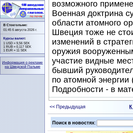
возможного примене
Военная доктрина с
области атомного ор
В Стокгольме:
Швеция тоже не стои
01:45 6 августа 2026 г.
Курсы валют
:
изменений в страте
1 USD = 9,56 SEK
1 RUB = 0,117 SEK
оружия вооруженны
1 EUR = 11 SEK
участие видные мест
Информация о рекламе
на Шведской Пальме
бывший руководител
по атомной энергии 
Подробности - в ма
<< Предыдущая
К
Поиск в новостях
: