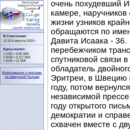
очень похудевший И
камере, наручников 
жизни узников крайн
обращаются по имен
В Стокгольме:
Давита Исаака - 36.
12:19 6 августа 2026 г.
перебежчиком транс
Курсы валют
:
1 USD = 9,56 SEK
спутниковой связи в
1 RUB = 0,117 SEK
1 EUR = 11 SEK
обладатель двойног
Информация о рекламе
Эритреи, в Швецию 
на Шведской Пальме
году, потом вернулс
независимой прессе
году открытого пись
демократии и справ
схвачен вместе с д