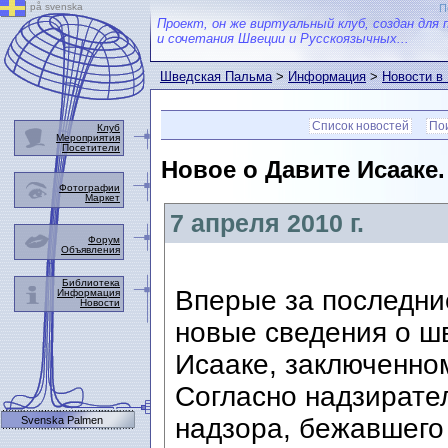
på svenska
П
Проект, он же виртуальный клуб, создан для 
и сочетания Швеции и Русскоязычных...
Шведская Пальма
>
Информация
>
Новости в
Список новостей
Пои
Клуб
Мероприятия
Посетители
Новое о Давите Исааке.
Фотографии
Маркет
7 апреля 2010 г.
Форум
Объявления
Библиотека
Вперые за последни
Информация
Новости
новые сведения о ш
Исааке, заключенно
Согласно надзирате
надзора, бежавшего
Svenska Palmen