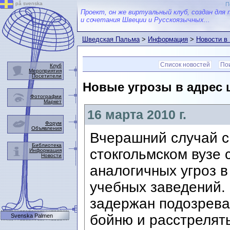
på svenska
П
Проект, он же виртуальный клуб, создан для 
и сочетания Швеции и Русскоязычных...
Шведская Пальма
>
Информация
>
Новости в
Список новостей
Пои
Клуб
Мероприятия
Посетители
Новые угрозы в адрес 
Фотографии
Маркет
16 марта 2010 г.
Форум
Объявления
Вчерашний случай с 
Библиотека
стокгольмском вузе 
Информация
Новости
аналогичных угроз 
учебных заведений. 
задержан подозрева
бойню и расстрелят
Svenska Palmen