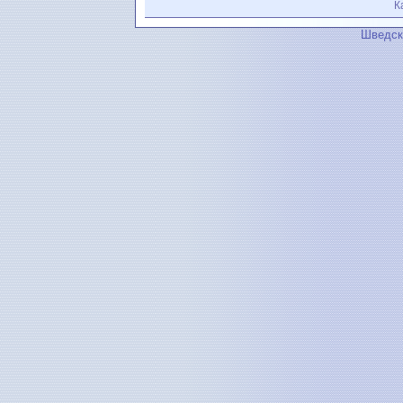
К
Шведск