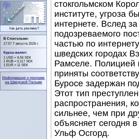
стокгольмском Коро
институте, угроза б
интернете. Вслед з
подозреваемого пос
В Стокгольме:
частью по интернету
17:57 7 августа 2026 г.
шведских городах Вэ
Курсы валют
:
1 USD = 9,56 SEK
Рамселе. Полицией 
1 RUB = 0,117 SEK
1 EUR = 11 SEK
приняты соответств
Информация о рекламе
Буросе задержан по
на Шведской Пальме
Этот тип преступле
распространения, к
сильнее, чем при др
объясняет сегодня в
Ульф Осгорд.