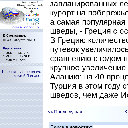
запланированных лет
курорт на побережь
а самая популярная 
шведы, - Греция с о
В Стокгольме:
В Грецию количеств
01:43 6 августа 2026 г.
путевок увеличилось
Курсы валют
:
1 USD = 9,56 SEK
сравнению с годом 
1 RUB = 0,117 SEK
1 EUR = 11 SEK
крупное увеличение
Информация о рекламе
Аланию: на 40 проце
на Шведской Пальме
Турция в этом году 
шведов, чем даже И
<< Предыдущая
К
Поиск в новостях
: