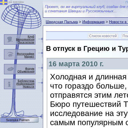
på svenska
П
Проект, он же виртуальный клуб, создан для 
и сочетания Швеции и Русскоязычных...
Шведская Пальма
>
Информация
>
Новости в
Список новостей
Пои
Клуб
Мероприятия
Посетители
В отпуск в Грецию и Ту
Фотографии
Маркет
16 марта 2010 г.
Форум
Объявления
Холодная и длинная 
Библиотека
что гораздо больше,
Информация
Новости
отправятся этим лет
Бюро путешествий T
исследование на эту 
самым популярным 
Svenska Palmen