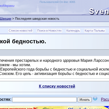
Пользователей On-line: 4065
поддержки
 Швеции
> Последняя шведская новость
Список новостей
Поиск в Новостях
Календрь
Карта Пальмы
ской бедностью.
ечения престарелых и народного здоровья Мария Ларссон
жем - мы хотим.
 Европейского года борьбы с бедностью и социальной искл
Союзом. Его цель - активизация борьбы с бедностью и соц
К списку новостей
остях
:
Рас