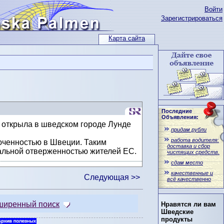
Войти
Зарегистрироваться
Карта сайта
Последние
Объявления:
 открыла в шведском городе Лунде
придам рубли
работа водителя:
юченностью в Швеции. Таким
доставка и сбор
иальной отверженностью жителей ЕС.
чистящих средств.
сдам место
качественные и
Следующая >>
всё качественно
ширенный поиск
Нравятся ли вам
Шведские
продукты