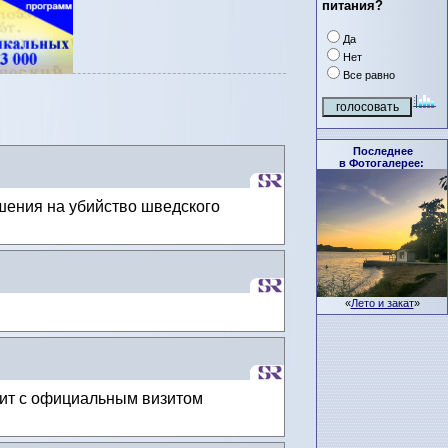
питания?
Да
Нет
Все равно
Последнее
в Фотогалерее:
шения на убийство шведского
«
Лето и закат
»
тит с официальным визитом