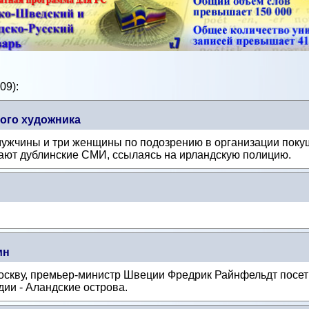
09):
ого художника
ужчины и три женщины по подозрению в организации поку
ают дублинские СМИ, ссылаясь на ирландскую полицию.
мн
 Москву, премьер-министр Швеции Фредрик Райнфельдт посе
и - Аландские острова.