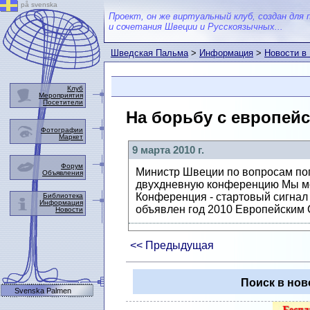
på svenska
Проект, он же виртуальный клуб, создан для 
и сочетания Швеции и Русскоязычных...
Шведская Пальма
>
Информация
>
Новости в
Клуб
Мероприятия
Посетители
На борьбу с европей
Фотографии
Маркет
9 марта 2010 г.
Форум
Министр Швеции по вопросам поп
Объявления
двухдневную конференцию Мы мо
Конференция - стартовый сигнал
Библиотека
Информация
объявлен год 2010 Европейским 
Новости
<< Предыдущая
Поиск в нов
Svenska Palmen