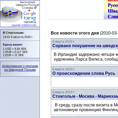
Все новости этого дня
(2010-03-
В Стокгольме:
14:01 8 августа 2026 г.
9 марта 2010 г.
Курсы валют
:
Сорвано покушение на шведск
1 USD = 9,56 SEK
1 RUB = 0,117 SEK
В Ирландии задержано четыре м
1 EUR = 11 SEK
художника Ларса Вилкса, сообщ
Информация о рекламе
9 марта 2010 г.
на Шведской Пальме
О происхождении слова Русь
9 марта 2010 г.
Стокгольм - Москва - Мариеха
В среду, сразу после визита в
автономную провинцию Финлянди