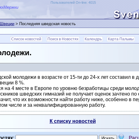
Пользователей On-line: 4015
поддержки
 Швеции
> Последняя шведская новость
Список новостей
Поиск в Новостях
Календрь
Карта Пальмы
олодежи.
кой молодежи в возрасте от 15-ти до 24-х лет составил в 
веции 8 %.
я на 4 месте в Европе по уровню безработицы среди молод
ускников шведских гимназий не получает оценок зачтено п
начит, что их возможности найти работу ниже, особенно в пе
 том числе и за неквалифицированную работу.
К списку новостей
остях
:
Рас