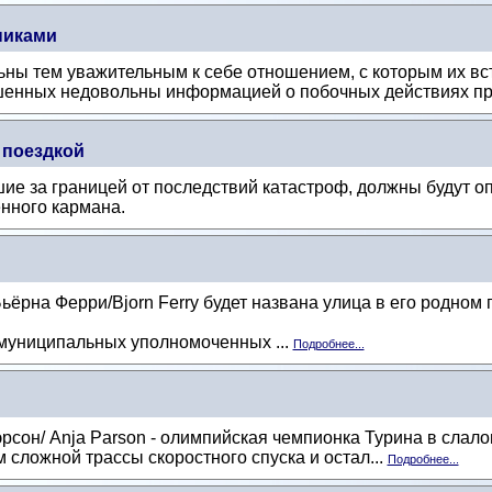
никами
ьны тем уважительным к себе отношением, с которым их вс
енных недовольны информацией о побочных действиях пр
 поездкой
е за границей от последствий катастроф, должны будут оп
нного кармана.
рна Ферри/Bjorn Ferry будет названа улица в его родном 
муниципальных уполномоченных ...
Подробнее...
сон/ Anja Parson - олимпийская чемпионка Турина в слало
 сложной трассы скоростного спуска и остал...
Подробнее...