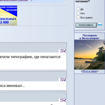
питания?
Да
Нет
Все равно
Последнее
в Фотогалерее:
сетили типографию, где печатаются
«
Лето и закат
»
иса миновал...