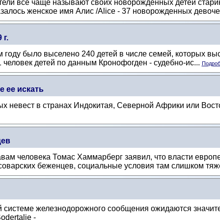
ители всё чаще называют своих новорожденных детей ста
алось женское имя Алис /Alice - 37 новорожденных девочек
г.
 году было выселено 240 детей в числе семей, которых выс
1 человек детей по данным Кронофогден - судебно-ис...
Подроб
е ее искать
х невест в странах Индокитая, Северной Африки или Вос
цев
вам человека Томас Хаммарберг заявил, что власти европе
соварских беженцев, социальные условия там слишком тяже
й системе железнодорожного сообщения ожидаются значите
dertalje -