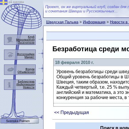
på svenska
Проект, он же виртуальный клуб, создан для 
и сочетания Швеции и Русскоязычных...
Шведская Пальма
>
Информация
>
Новости в
Клуб
Мероприятия
Посетители
Безработица среди м
Фотографии
Маркет
18 февраля 2010 г.
Форум
Уровень безработицы среди шведс
Объявления
Общий уровень безработицы в Ш
Швеция, таким образом, находитс
Библиотека
Информация
Каждый четвертый, т.е. 25 % вып
Новости
английский и математика, а это з
конкуренция за рабочие места, в
<< Предыдущая
Svenska Palmen
Поиск в нов