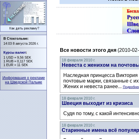
В Стокгольме:
14:03 8 августа 2026 г.
Все новости этого дня
(2010-02-
Курсы валют
:
1 USD = 9,56 SEK
18 февраля 2010 г.
1 RUB = 0,117 SEK
Невеста с женихом на почтов
1 EUR = 11 SEK
Наследная принцесса Виктория и
Информация о рекламе
почтовые марки, связанные с и
на Шведской Пальме
Жених и невеста ранее...
Подробнее
18 февраля 2010 г.
Швеция выходит из кризиса
Судя по тому, с какой интенсив
18 февраля 2010 г.
Старинные имена всё популя