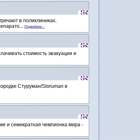
тречают в поликлиниках.
епарато...
Подробнее...
лачивать стоимость эвакуации и
городке Стуруман/Storuman в
ме и семикратная чемпионка мира -