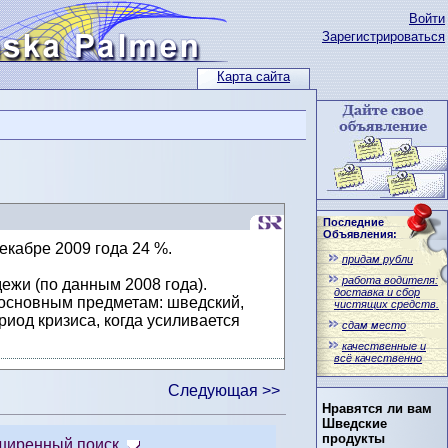
Войти
Зарегистрироваться
Карта сайта
Последние
Объявления:
декабре 2009 года 24 %.
придам рубли
работа водителя:
ежи (по данным 2008 года).
доставка и сбор
о основным предметам: шведский,
чистящих средств.
риод кризиса, когда усиливается
сдам место
качественные и
всё качественно
Следующая >>
Нравятся ли вам
Шведские
продукты
ширенный поиск