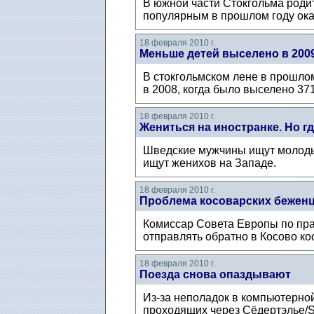
В южной части Стокгольма род
популярным в прошлом году оказ
18 февраля 2010 г.
Меньше детей выселено в 2009 
В стокгольмском лене в прошлом
в 2008, когда было выселено 37
18 февраля 2010 г.
Жениться на иностранке. Но гд
Шведские мужчины ищут молоды
ищут женихов на Западе.
18 февраля 2010 г.
Проблема косоварских бежен
Комиссар Совета Европы по пра
отправлять обратно в Косово ко
18 февраля 2010 г.
Поезда снова опаздывают
Из-за неполадок в компьютерно
проходящих через Сёдертэлье/So