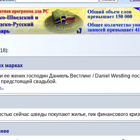
18):
ых марках
 ее жених господин Даниель Вестлинг / Daniel Westling по
х предстоящей свадьбой.
...
ностью сейчас шведы покупают жилье, пик финансового криз
рнее