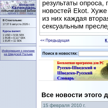
результаты опроса,
новостей Ekot. Хуже
из них каждая втора
В Стокгольме:
сексуальным пресле
17:37 6 августа 2026 г.
Курсы валют
:
1 USD = 9,56 SEK
1 RUB = 0,117 SEK
<< Предыдущая
К
1 EUR = 11 SEK
Информация о рекламе
Поиск в новостях
:
на Шведской Пальме
Все новости этого 
15 февраля 2010 г.