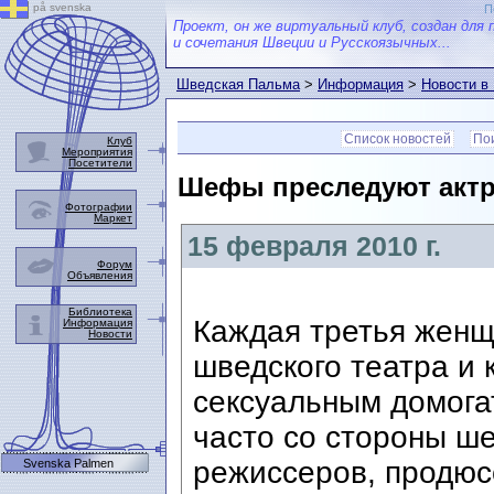
på svenska
П
Проект, он же виртуальный клуб, создан для 
и сочетания Швеции и Русскоязычных...
Шведская Пальма
>
Информация
>
Новости в
Список новостей
Пои
Клуб
Мероприятия
Посетители
Шефы преследуют актр
Фотографии
Маркет
15 февраля 2010 г.
Форум
Объявления
Библиотека
Каждая третья женщ
Информация
Новости
шведского театра и 
сексуальным домогат
часто со стороны ше
режиссеров, продюс
Svenska Palmen