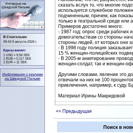
сказать вслух то, что многие по
используется служебное положени
подчиненным, причем, как показы
только в театральной среде или а
Примеров достаточно много:
- 1987 год: опрос среди рабочих
домогательствам со стороны начал
В Стокгольме:
09:43 8 августа 2026 г.
стороны людей, от которых они з
- В 1998 году полиция заказывает
Курсы валют
:
15 % женщин-полицейских подверг
1 USD = 9,56 SEK
- В 2005-м анкетирование прово
1 RUB = 0,117 SEK
1 EUR = 11 SEK
женщин-солдат, так и женщин-офи
Другими словами, явление это д
Информация о рекламе
на Шведской Пальме
отвечали на них не 100 процентов 
привлечения, например, к суду. Б
Материал Ирины Макридовой
<< Предыдущая
Поиск в нов