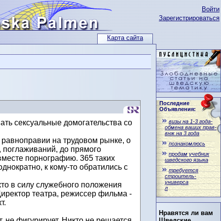
Войти
Зарегистрироваться
Карта сайта
Последние
Объявления:
визы на 1-3 года-
вать сексуальные домогательства со
обмена ваших прав-
внж на 3 года
 равноправии на трудовом рынке, о
познакомлюсь
, поглаживаний, до прямого
продам учебник
вместе порнографию. 365 таких
шведского языка
днократно, к кому-то обратились с
требуется
строитель-
универса
кто в силу служебного положения
л
иректор театра, режиссер фильма -
т.
Нравятся ли вам
, не фигурирует. Никто не решается
Шведские