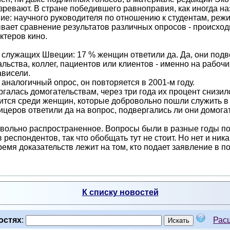
дозревают. В стране победившего равноправия, как иногда
е: научного руководителя по отношению к студентам, режисс
вает сравнение результатов различных опросов - происходи
ктеров кино.
 и служащих Швеции: 17 % женщин ответили да. Да, они под
ьства, коллег, пациентов или клиентов - именно на рабочих
ависели.
 аналогичный опрос, он повторяется в 2001-м году.
алась домогательствам, через три года их процент снизилс
дится среди женщин, которые добровольно пошли служить в
церов ответили да на вопрос, подвергались ли они домога
овольно распространенное. Вопросы были в разные годы 
респондентов, так что обобщать тут не стоит. Но нет и никак
ремя доказательств лежит на том, кто подает заявление в п
К списку новостей
остях
:
Рас