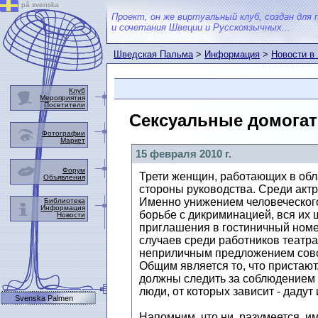
på svenska
Проект, он же виртуальный клуб, создан для 
и сочетания Швеции и Русскоязычных...
Шведская Пальма
>
Информация
>
Новости в
Клуб
Мероприятия
Посетители
Сексуальные домогат
Фотографии
Маркет
15 февраля 2010 г.
Форум
Трети женщин, работающих в обла
Объявления
стороны руководства. Среди актри
Именно унижением человеческого
Библиотека
Информация
борьбе с дикриминацией, вся их ш
Новости
приглашения в гостиничный номе
случаев среди работников театра 
неприличным предложением совс
Общим является то, что пристают
должны следить за соблюдением р
люди, от которых зависит - дадут
Svenska Palmen
Напомним, что ни, разумеется, и