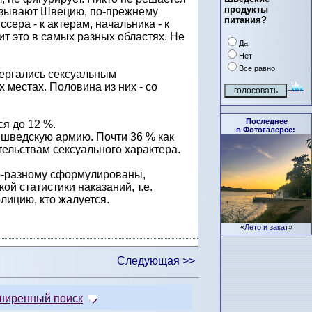
продукты
 называют Швецию, по-прежнему
питания?
ера - к актерам, начальника - к
т это в самых разных областях. Не
Да
Нет
Все равно
вергались сексуальным
 местах. Половина из них - со
Последнее
я до 12 %.
в Фотогалерее:
 шведскую армию. Почти 36 % как
тельствам сексуального характера.
по-разному сформулированы,
ой статистики наказаний, т.е.
олицию, кто жалуется.
«
Лето и закат
»
Следующая >>
ширенный поиск