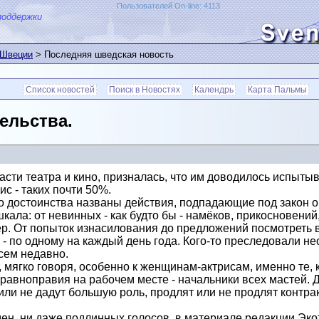
Пользователей On-line: 4113
поддержки
 Швеции
> Последняя шведская новость
Список новостей
Поиск в Новостях
Календрь
Карта Пальмы
ельства.
сти театра и кино, призналась, что им доводилось испыты
с - таких почти 50%.
 достоинства названы действия, подпадающие под закон о
кала: от невинных - как будто бы - намёков, прикосновений
р. От попыток изнасилования до предложений посмотреть 
- по одному на каждый день года. Кого-то преследовали нео
ем недавно.
, мягко говоря, особенно к женщинам-актрисам, именно те, 
авноправия на рабочем месте - начальники всех мастей. Д
 или не дадут большую роль, продлят или не продлят контрак
мен, ни даже подлинных голосов, в материале редакции Экот