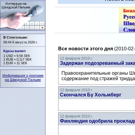
В Стокгольме:
09:44 8 августа 2026 г.
Все новости этого дня
(2010-02-
Курсы валют
:
1 USD = 9,56 SEK
12 февраля 2010 г.
1 RUB = 0,117 SEK
Задержан подозреваемый заказ
1 EUR = 11 SEK
Правоохранительные органы Швец
Информация о рекламе
содержание под стражей тридца
на Шведской Пальме
12 февраля 2010 г.
Скончался Бу Хольмберг
12 февраля 2010 г.
Финляндия одобрила прокладк