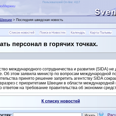
Пользователей On-line: 4117
поддержки
 Швеции
> Последняя шведская новость
Список новостей
Поиск в Новостях
Календрь
Карта Пальмы
ать персонал в горячих точках.
тво международного сотрудничества и развития (SIDA) не 
е. Об этом заявила министр по вопросам международной по
тельства принято решение запретить агентству SIDA сокра
т вразрез с приоритетами Швеции в области международно
 ответом на требование правительства об экономии средст
К списку новостей
остях
:
Рас