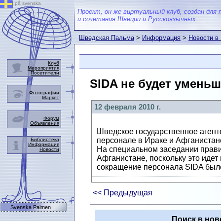
på svenska
Проект, он же виртуальный клуб, создан для 
и сочетания Швеции и Русскоязычных...
Шведская Пальма
>
Информация
>
Новости в
Клуб
Мероприятия
Посетители
SIDA не будет уменьш
Фотографии
Маркет
12 февраля 2010 г.
Форум
Объявления
Шведское государственное агентс
персонале в Ираке и Афганистан
Библиотека
Информация
На специальном заседании прави
Новости
Афганистане, поскольку это иде
сокращение персонала SIDA было
<< Предыдущая
Svenska Palmen
Поиск в нов