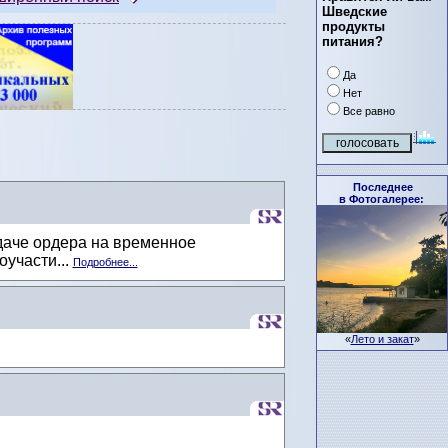
Шведские
продукты
питания?
Да
Нет
Все равно
Последнее
в Фотогалерее:
даче ордера на временное
участи...
Подробнее...
«
Лето и закат
»