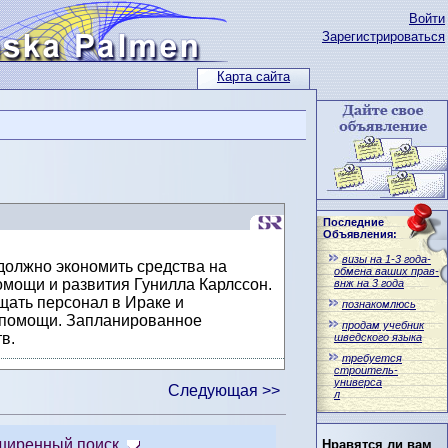
Войти
Зарегистрироваться
Карта сайта
Последние
Объявления:
визы на 1-3 года-
должно экономить средства на
обмена ваших прав-
мощи и развития Гунилла Карлссон.
внж на 3 года
щать персонал в Ираке и
познакомлюсь
й помощи. Запланированное
продам учебник
в.
шведского языка
требуется
строитель-
универса
Следующая >>
л
ширенный поиск
Нравятся ли вам