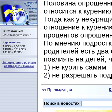
Половина опрошенны
относится к курению,
Тогда как у некурящ
отношение к курени
В Стокгольме:
процентов опрошен
22:59 6 августа 2026 г.
По мнению подростков
Курсы валют
:
1 USD = 9,56 SEK
родителей есть два
1 RUB = 0,117 SEK
1 EUR = 11 SEK
повлиять на детей, 
Информация о рекламе
1) не курить самим
на Шведской Пальме
2) не разрешать под
<< Предыдущая
К
Поиск в новостях
: