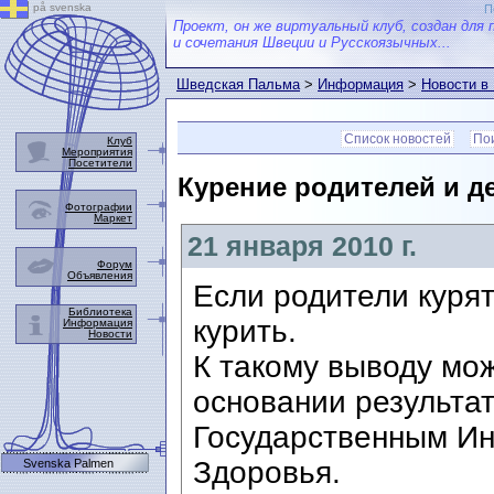
på svenska
П
Проект, он же виртуальный клуб, создан для 
и сочетания Швеции и Русскоязычных...
Шведская Пальма
>
Информация
>
Новости в
Список новостей
Пои
Клуб
Мероприятия
Посетители
Курение родителей и де
Фотографии
Маркет
21 января 2010 г.
Форум
Объявления
Если родители курят,
Библиотека
курить.
Информация
Новости
К такому выводу мо
основании результат
Государственным Ин
Здоровья.
Svenska Palmen