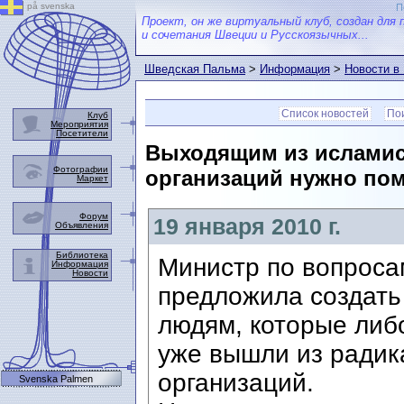
på svenska
П
Проект, он же виртуальный клуб, создан для 
и сочетания Швеции и Русскоязычных...
Шведская Пальма
>
Информация
>
Новости в
Список новостей
Пои
Клуб
Мероприятия
Посетители
Выходящим из исламист
Фотографии
организаций нужно пом
Маркет
Форум
19 января 2010 г.
Объявления
Библиотека
Министр по вопроса
Информация
Новости
предложила создат
людям, которые либ
уже вышли из радик
организаций.
Svenska Palmen