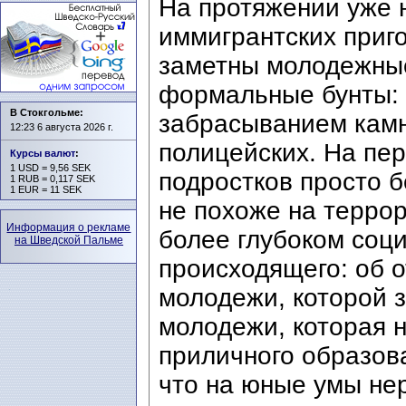
На протяжении уже н
иммигрантских приг
заметны молодежные
формальные бунты: 
В Стокгольме:
забрасыванием кам
12:23 6 августа 2026 г.
полицейских. На пер
Курсы валют
:
1 USD = 9,56 SEK
подростков просто б
1 RUB = 0,117 SEK
1 EUR = 11 SEK
не похоже на террор
Информация о рекламе
более глубоком соц
на Шведской Пальме
происходящего: об 
молодежи, которой 
молодежи, которая н
приличного образова
что на юные умы не