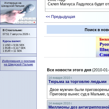
Склеп Магнуса Ладулоса будет о
<< Предыдущая
Поиск в нов
В Стокгольме:
07:51 7 августа 2026 г.
Курсы валют
:
1 USD = 9,56 SEK
1 RUB = 0,117 SEK
1 EUR = 11 SEK
Информация о рекламе
на Шведской Пальме
Все новости этого дня
(2010-01-
14 января 2010 г.
Тюрьма за торговлю людьми
Двое мужчин были приговорены с
Приговор вынес суд в Мальме, гд
14 января 2010 г.
Миллионы доз антигриппозно