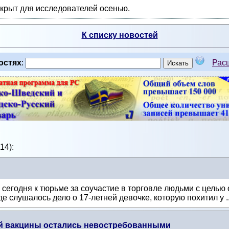
ткрыт для исследователей осенью.
К списку новостей
остях
:
Рас
14):
егодня к тюрьме за соучастие в торговле людьми с целью о
е слушалось дело о 17-летней девочке, которую похитил у .
й вакцины остались невостребованными