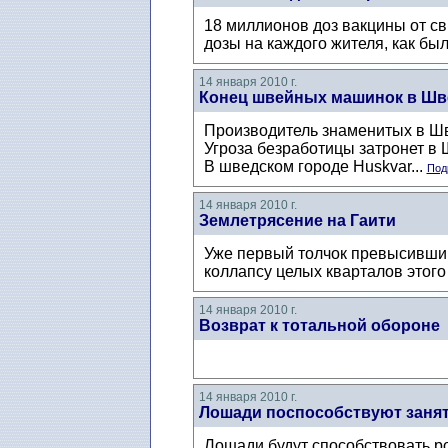
18 миллионов доз вакцины от св
дозы на каждого жителя, как б
14 января 2010 г.
Конец швейных машинок в Шв
Производитель знаменитых в Ш
Угроза безработицы затронет в 
В шведском городе Huskvar...
Под
14 января 2010 г.
Землетрясение на Гаити
Уже первый толчок превысивший 
коллапсу целых кварталов этог
14 января 2010 г.
Возврат к тотальной обороне
14 января 2010 г.
Лошади поспособствуют заня
Лошади будут способствовать ро