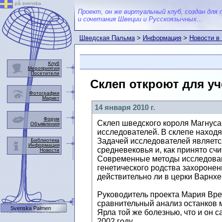
på svenska
Проект, он же виртуальный клуб, создан для 
и сочетания Швеции и Русскоязычных...
Шведская Пальма
>
Информация
>
Новости в
Клуб
Мероприятия
Посетители
Склеп откроют для уч
Фотографии
Маркет
14 января 2010 г.
Форум
Склеп шведского короля Магнуса 
Объявления
исследователей. В склепе находя
Задачей исследователей являетс
Библиотека
Информация
средневековья и, как принято сч
Новости
Современные методы исследовани
генетического родства захоронен
действительно ли в церки Варнхе
Руководитель проекта Мария Врет
сравнительный анализ останков м
Svenska Palmen
Ярла той же болезнью, что и он
2002 году.