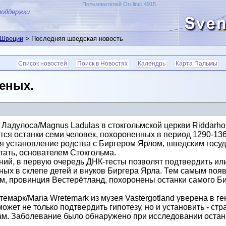
Пользователей On-line: 4915
поддержки
 Швеции
> Последняя шведская новость
Список новостей
Поиск в Новостях
Календрь
Карта Пальмы
еных.
Ладулоса/Magnus Ladulas в стокгольмской церкви Riddarhol
тся останки семи человек, похороненных в период 1290-136
я установление родства с Биргером Ярлом, шведским госу
итать, основателем Стокгольма.
й, в первую очередь ДНК-тесты позволят подтвердить или
ных в склепе детей и внуков Биргера Ярла. Тем самым поя
м, провинция Вестерётланд, похоронены останки самого Би
емарк/Maria Wretemark из музея Vastergotland уверена в ге
ожет не только подтвердить гипотезу, но и установить - ст
 сам. Заболевание было обнаружено при исследовании оста