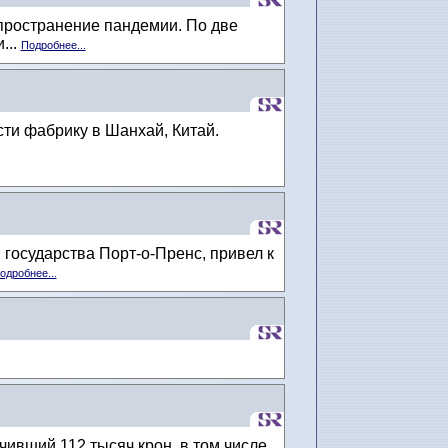
спространение пандемии. По две
...
Подробнее...
и фабрику в Шанхай, Китай.
государства Порт-о-Пренс, привел к
одробнее...
чивший 112 тысяч крон, в том числе