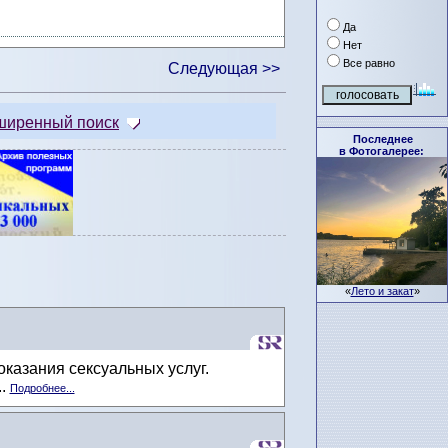
Да
Нет
Все равно
Следующая >>
ширенный поиск
Последнее
в Фотогалерее:
«
Лето и закат
»
казания сексуальных услуг.
..
Подробнее...