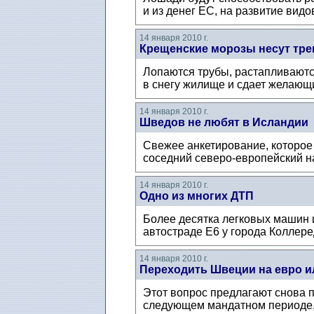
и из денег ЕС, на развитие вид
14 января 2010 г.
Крещенские морозы несут тре
Лопаются трубы, растапливаютс
в снегу жилище и сдает желающи
14 января 2010 г.
Шведов не любят в Исландии
Свежее анкетирование, которое п
соседний северо-европейский нар
14 января 2010 г.
Одно из многих ДТП
Более десятка легковых машин 
автостраде Е6 у города Коллере
14 января 2010 г.
Переходить Швеции на евро и
Этот вопрос предлагают снова п
следующем мандатном периоде, 