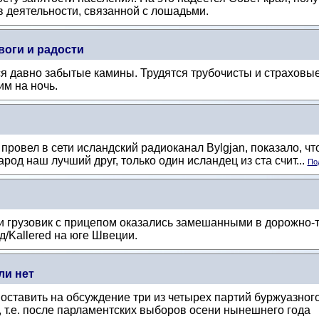
ов деятельности, связанной с лошадьми.
воги и радости
я давно забытые камины. Трудятся трубочисты и страховые
м на ночь.
ровел в сети исландский радиоканал Bylgjan, показало, что
од наш лучший друг, только один исландец из ста счит...
Под
и грузовик с прицепом оказались замешанными в дорожно-
д/Kallered на юге Швеции.
ли нет
оставить на обсуждение три из четырех партий буржуазног
т.е. после парламентских выборов осени нынешнего года