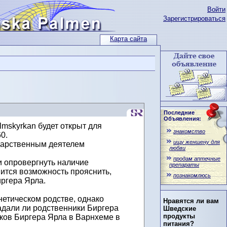
Войти
Зарегистрироваться
Карта сайта
Последние
Объявления:
mskyrkan будет открыт для
знакомство
0.
ищу женшену для
дарственным деятелем
любви
продам аптечные
 опровергнуть наличие
препараты
вится возможность прояснить,
познакомлюсь
ргера Ярла.
нетическом родстве, однако
Нравятся ли вам
радали ли родственники Биргера
Шведские
продукты
нков Биргера Ярла в Варнхеме в
питания?