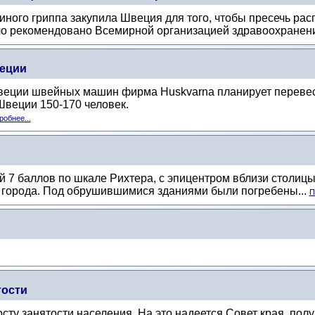
иного гриппа закупила Швеция для того, чтобы пресечь ра
ыло рекомендовано Всемирной организацией здравоохранени
еции
веции швейных машин фирма Huskvarna планирует перевест
Швеции 150-170 человек.
робнее...
7 баллов по шкале Рихтера, с эпицентром вблизи столицы 
о города. Под обрушившимися зданиями были погребены...
П
тости
сту занятости населения. На это надеется Совет края, полу