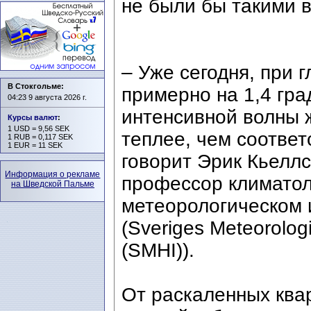
не были бы такими в
– Уже сегодня, при 
В Стокгольме:
примерно на 1,4 гра
04:23 9 августа 2026 г.
интенсивной волны 
Курсы валют
:
1 USD = 9,56 SEK
теплее, чем соответ
1 RUB = 0,117 SEK
1 EUR = 11 SEK
говорит Эрик Кьеллст
Информация о рекламе
профессор климатол
на Шведской Пальме
метеорологическом 
(Sveriges Meteorologi
(SMHI)).
От раскаленных ква