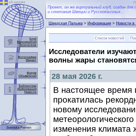
på svenska
П
Проект, он же виртуальный клуб, создан для 
и сочетания Швеции и Русскоязычных...
Шведская Пальма
>
Информация
>
Новости в
Список новостей
Пои
Клуб
Мероприятия
Посетители
Исследователи изучают
Фотографии
волны жары становятся
Маркет
Форум
28 мая 2026 г.
Объявления
Библиотека
В настоящее время 
Информация
Новости
прокатилась рекордн
новому исследовани
метеорологического 
изменения климата 
Svenska Palmen