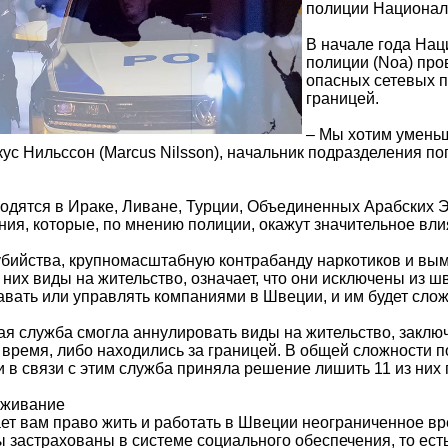
полиции Национал
В начале года На
полиции (Noa) про
опасных сетевых п
границей.
– Мы хотим уменьш
кус Нильссон (Marcus Nilsson), начальник подразделения 
ходятся в Ираке, Ливане, Турции, Объединенных Арабских 
ия, которые, по мнению полиции, окажут значительное вл
ийства, крупномасштабную контрабанду наркотиков и вымог
них виды на жительство, означает, что они исключены из 
вать или управлять компаниями в Швеции, и им будет слож
я служба смогла аннулировать виды на жительство, заключа
время, либо находились за границей. В общей сложности 
 в связи с этим служба приняла решение лишить 11 из них 
оживание
ет вам право жить и работать в Швеции неограниченное вр
ы застрахованы в системе социального обеспечения, то есть