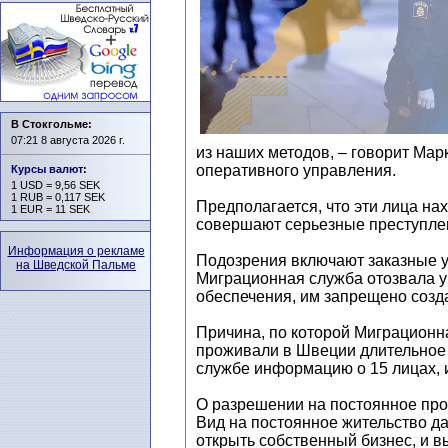
В Стокгольме:
07:21 8 августа 2026 г.
из наших методов, – говорит Мар
оперативного управления.
Курсы валют
:
1 USD = 9,56 SEK
1 RUB = 0,117 SEK
Предполагается, что эти лица на
1 EUR = 11 SEK
совершают серьезные преступлен
Информация о рекламе
Подозрения включают заказные уб
на Шведской Пальме
Миграционная служба отозвала у 
обеспечения, им запрещено созда
Причина, по которой Миграционна
проживали в Швеции длительное 
службе информацию о 15 лицах, и
О разрешении на постоянное пр
Вид на постоянное жительство да
открыть собственный бизнес, и в