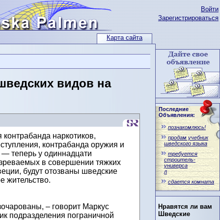
Войти
Зарегистрироваться
Карта сайта
шведских видов на
Последние
Объявления:
познакомлюсь!
 контрабанда наркотиков,
продам учебник
шведского языка
ступления, контрабанда оружия и
 — теперь у одиннадцати
требуется
строитель-
озреваемых в совершении тяжких
универса
еции, будут отозваны шведские
л
е жительство.
сдается комната
зочарованы, – говорит Маркус
Нравятся ли вам
Шведские
ик подразделения пограничной