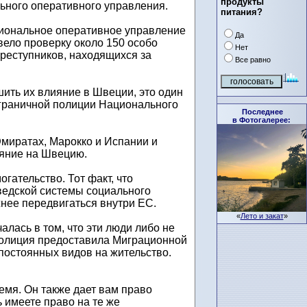
продукты
ьного оперативного управления.
питания?
циональное оперативное управление
Да
вело проверку около 150 особо
Нет
реступников, находящихся за
Все равно
ить их влияние в Швеции, это один
пограничной полиции Национального
Последнее
в Фотогалерее:
Эмиратах, Марокко и Испании и
ияние на Швецию.
ательство. Тот факт, что
шведской системы социального
нее передвигаться внутри ЕС.
«
Лето и закат
»
лась в том, что эти люди либо не
полиция предоставила Миграционной
постоянных видов на жительство.
емя. Он также дает вам право
 имеете право на те же