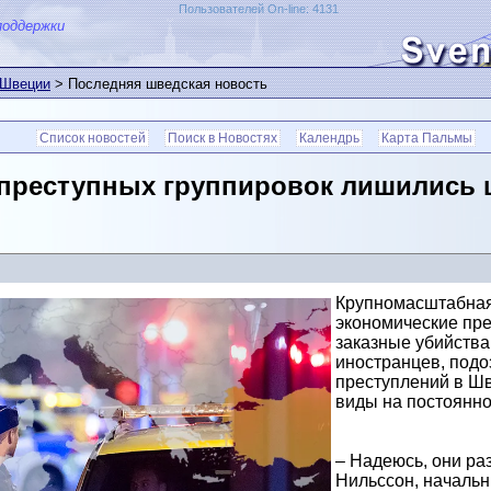
Пользователей On-line: 4131
поддержки
 Швеции
> Последняя шведская новость
Список новостей
Поиск в Новостях
Календрь
Карта Пальмы
преступных группировок лишились 
Крупномасштабная
экономические пре
заказные убийства
иностранцев, под
преступлений в Шв
виды на постоянно
– Надеюсь, они ра
Нильссон, начальн