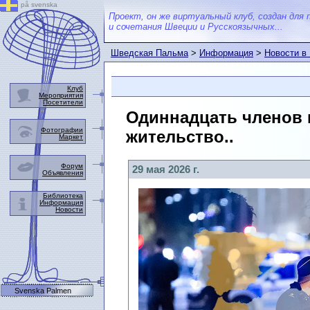
på svenska
Проект, он же виртуальный клуб, создан для 
и сочетания Швеции и Русскоязычных...
Шведская Пальма
>
Информация
>
Новости в
Клуб
Мероприятия
Посетители
Одиннадцать членов 
Фотографии
жительство..
Маркет
Форум
29 мая 2026 г.
Объявления
Библиотека
Информация
Новости
Svenska Palmen