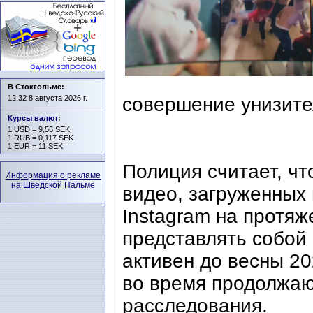
В Стокгольме:
12:32 8 августа 2026 г.
совершение унизите
Курсы валют
:
1 USD = 9,56 SEK
1 RUB = 0,117 SEK
1 EUR = 11 SEK
Полиция считает, чт
Информация о рекламе
на Шведской Пальме
видео, загруженных 
Instagram на протяж
представлять собой 
активен до весны 20
во время продолжаю
расследования.