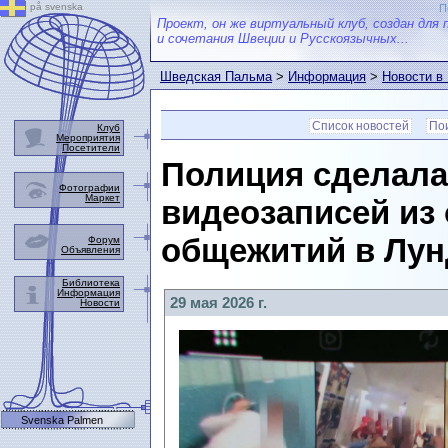
på svenska
П
Проект, он же виртуальный клуб, создан для 
и сочетания Швеции и Русскоязычных...
Шведская Пальма
>
Информация
>
Новости в
Список новостей
Пои
Клуб
Мероприятия
Посетители
Полиция сделала
Фотографии
Маркет
видеозаписей из 
общежитий в Лунд
Форум
Объявления
Библиотека
Информация
29 мая 2026 г.
Новости
Svenska Palmen