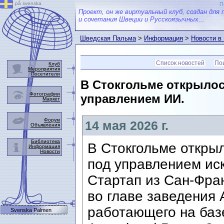
på svenska
П
Проект, он же виртуальный клуб, создан для 
и сочетания Швеции и Русскоязычных...
Шведская Пальма
>
Информация
>
Новости в
Список новостей
Пои
Клуб
Мероприятия
Посетители
В Стокгольме открылос
Фотографии
управлением ИИ.
Маркет
Форум
14 мая 2026 г.
Объявления
Библиотека
В Стокгольме откры
Информация
Новости
под управлением иск
Стартап из Сан-Фра
во главе заведения 
работающего на баз
Svenska Palmen