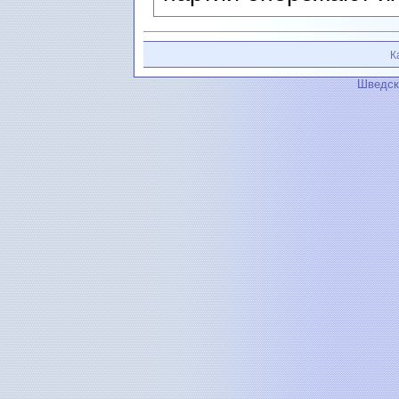
К
Шведск