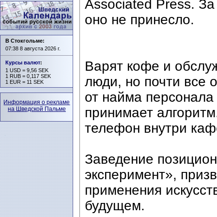
Associated Press. З
оно не принесло.
В Стокгольме:
07:38 8 августа 2026 г.
Варят кофе и обслу
Курсы валют
:
1 USD = 9,56 SEK
1 RUB = 0,117 SEK
люди, но почти все
1 EUR = 11 SEK
от найма персонала
Информация о рекламе
принимает алгоритм.
на Шведской Пальме
телефон внутри кафе
Заведение позицион
эксперимент», приз
применения искусств
будущем.